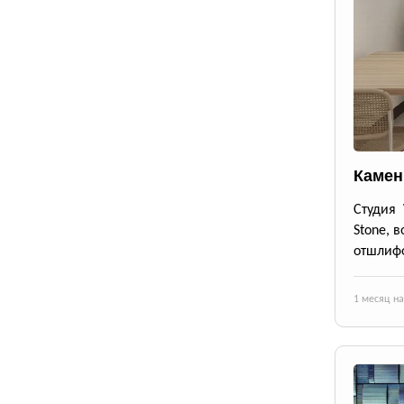
Камен
Студия
Stone, 
отшлифо
1 месяц н