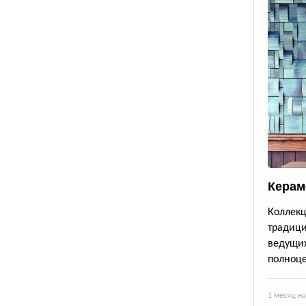
Керам
Коллекц
традици
ведущи
полноце
1 месяц н