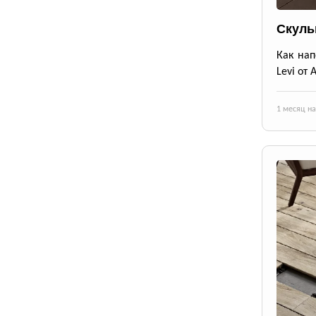
Скуль
Как нап
Levi от 
1 месяц н