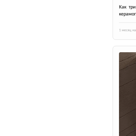
Как тр
керамог
1 месяц н