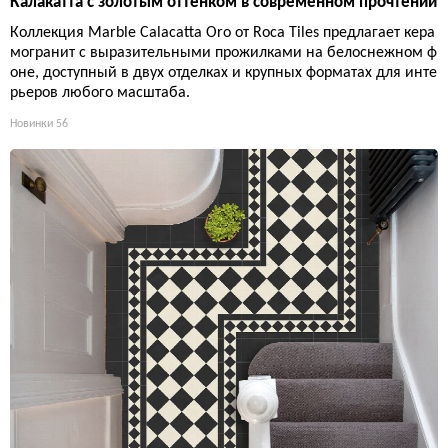
Калакатта с золотым оттенком в современном прочтении
Коллекция Marble Calacatta Oro от Roca Tiles предлагает кера
могранит с выразительными прожилками на белоснежном ф
оне, доступный в двух отделках и крупных форматах для инте
рьеров любого масштаба.
Новинки
56