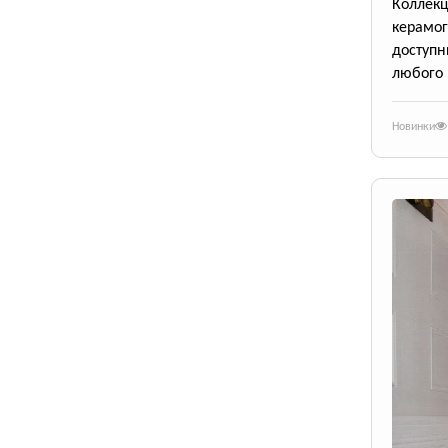
Коллек
керамог
доступ
любого 
Новинки