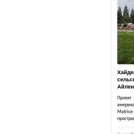
Хайде
сельс
Айлен
Проект
америк
Matrice
простра