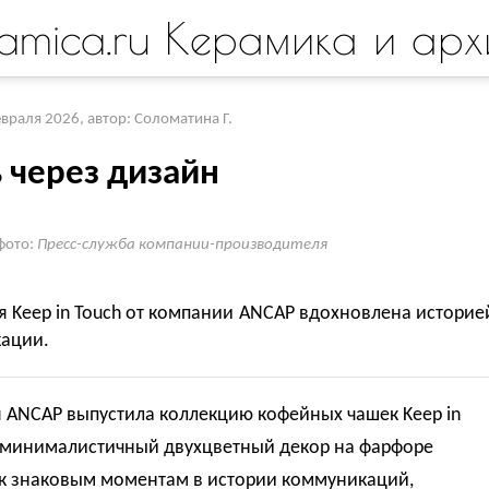
amica.ru Керамика и арх
евраля 2026
,
автор: Соломатина Г.
 через дизайн
фото:
Пресс-служба компании-производителя
 Keep in Touch от компании ANCAP вдохновлена историе
ации.
 ANCAP выпустила коллекцию кофейных чашек Keep in
х минималистичный двухцветный декор на фарфоре
 к знаковым моментам в истории коммуникаций,