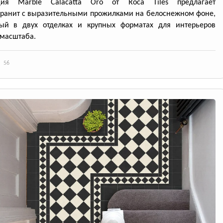
ция Marble Calacatta Oro от Roca Tiles предлагает
ранит с выразительными прожилками на белоснежном фоне,
ный в двух отделках и крупных форматах для интерьеров
масштаба.
56