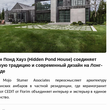
н Понд Хауз (Hidden Pond House) соединяет
кую традицию и современный дизайн на Лонг-
де
 Mojo Stumer Associates переосмысляет архитектуру
анских амбаров в частной резиденции, где керамогранит
 от CEDIT от Florim объединяет интерьер и экстерьер в единое
нство.