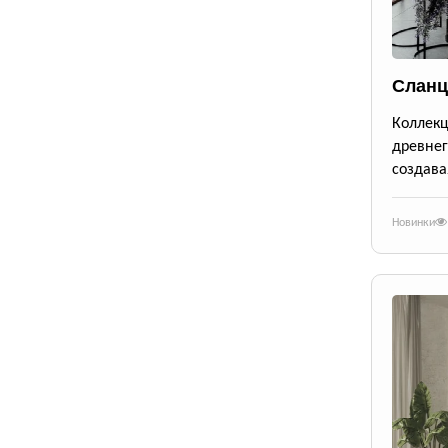
Сланц
Коллек
древне
создава
Новинки