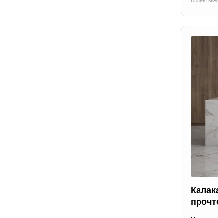
Проекты
Калак
прочт