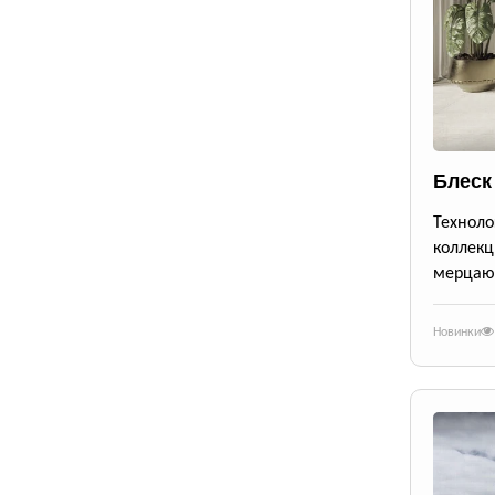
Блеск
Техноло
коллекц
мерцающ
Новинки