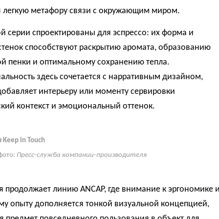
я легкую метафору связи с окружающим миром.
й серии спроектированы для эспрессо: их форма и
стенок способствуют раскрытию аромата, образованию
ой пенки и оптимальному сохранению тепла.
альность здесь сочетается с нарративным дизайном,
добавляет интерьеру или моменту сервировки
кий контекст и эмоциональный оттенок.
 Keep in Touch
фото:
Пресс-служба компании-производителя
я продолжает линию ANCAP, где внимание к эргономике 
му опыту дополняется тонкой визуальной концепцией,
я предмет повседневного пользования в объект для