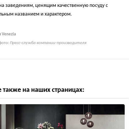
на заведениям, ценящим качественную посуду с
льным названием и характером.
 Venezia
фото:
Пресс-служба компании-производителя
е также на наших страницах: