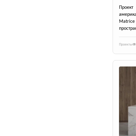
Проект
америк
Matrice
простра
Проекты