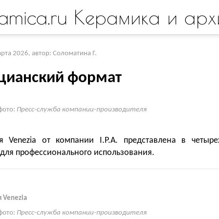
amica.ru Керамика и арх
арта 2026
,
автор: Соломатина Г.
цианский формат
фото:
Пресс-служба компании-производителя
я Venezia от компании I.P.A. представлена в четыре
 для профессионального использования.
 Venezia
фото:
Пресс-служба компании-производителя