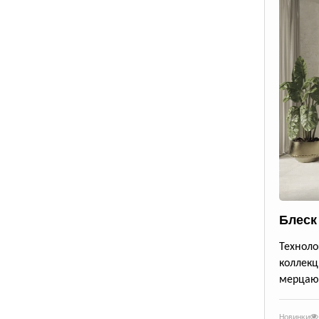
Блеск
Техноло
коллекц
мерцающ
Новинки