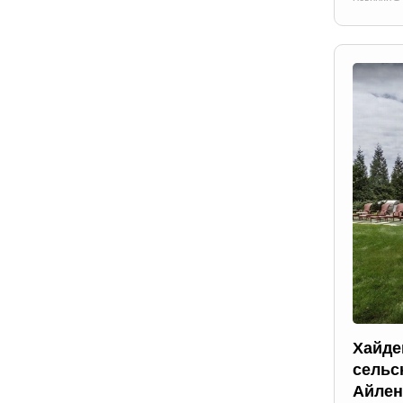
Хайде
сельс
Айлен