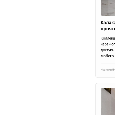
Калак
прочт
Коллек
керамог
доступ
любого 
Новинки