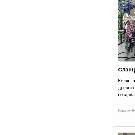
Сланц
Коллек
древне
создава
Новинки