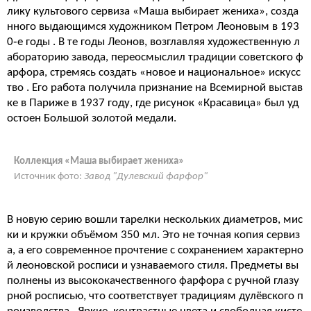
лику культового сервиза «Маша выбирает жениха», созда
нного выдающимся художником Петром Леоновым в 193
0‑е годы
. В те годы Леонов, возглавляя художественную л
абораторию завода, переосмыслил традиции советского ф
арфора, стремясь создать «новое и национальное» искусс
тво
. Его работа получила признание на Всемирной выстав
ке в Париже в 1937 году, где рисунок «Красавица» был уд
остоен Большой золотой медали
.
Коллекция «Маша выбирает жениха»
Источник фото:
Завод "Дулевский фарфор"
В новую серию вошли тарелки нескольких диаметров, мис
ки и кружки объёмом 350 мл. Это не точная копия сервиз
а, а его современное прочтение с сохранением характерно
й леоновской росписи и узнаваемого стиля. Предметы вы
полнены из высококачественного фарфора с ручной глазу
рной росписью, что соответствует традициям дулёвского п