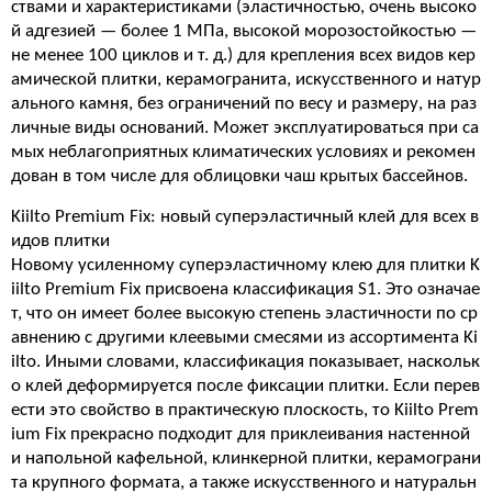
ствами и характеристиками (эластичностью, очень высоко
й адгезией — более 1 МПа, высокой морозостойкостью —
не менее 100 циклов и т. д.) для крепления всех видов кер
амической плитки, керамогранита, искусственного и натур
ального камня, без ограничений по весу и размеру, на раз
личные виды оснований. Может эксплуатироваться при са
мых неблагоприятных климатических условиях и рекомен
дован в том числе для облицовки чаш крытых бассейнов.
Kiilto Premium Fix: новый суперэластичный клей для всех в
идов плитки
Новому усиленному суперэластичному клею для плитки K
iilto Premium Fix присвоена классификация S1. Это означае
т, что он имеет более высокую степень эластичности по ср
авнению с другими клеевыми смесями из ассортимента Ki
ilto. Иными словами, классификация показывает, наскольк
о клей деформируется после фиксации плитки. Если перев
ести это свойство в практическую плоскость, то Kiilto Prem
ium Fix прекрасно подходит для приклеивания настенной
и напольной кафельной, клинкерной плитки, керамограни
та крупного формата, а также искусственного и натуральн