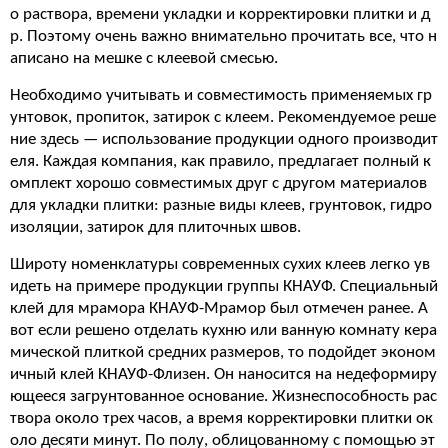
о раствора, времени укладки и корректировки плитки и д
р. Поэтому очень важно внимательно прочитать все, что н
аписано на мешке с клеевой смесью.
Необходимо учитывать и совместимость применяемых гр
унтовок, пропиток, затирок с клеем. Рекомендуемое реше
ние здесь — использование продукции одного производит
еля. Каждая компания, как правило, предлагает полный к
омплект хорошо совместимых друг с другом материалов
для укладки плитки: разные виды клеев, грунтовок, гидро
изоляции, затирок для плиточных швов.
Широту номенклатуры современных сухих клеев легко ув
идеть на примере продукции группы КНАУФ. Специальный
клей для мрамора КНАУФ-Мрамор был отмечен ранее. А
вот если решено отделать кухню или ванную комнату кера
мической плиткой средних размеров, то подойдет эконом
ичный клей КНАУФ-Флизен. Он наносится на недеформиру
ющееся загрунтованное основание. Жизнеспособность рас
твора около трех часов, а время корректировки плитки ок
оло десяти минут. По полу, облицованному с помощью эт