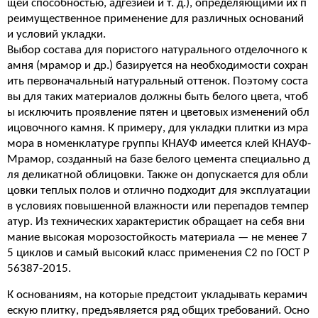
щей способностью, адгезией и т. д.), определяющими их п
реимущественное применение для различных оснований
и условий укладки.
Выбор состава для пористого натурального отделочного к
амня (мрамор и др.) базируется на необходимости сохран
ить первоначальный натуральный оттенок. Поэтому соста
вы для таких материалов должны быть белого цвета, чтоб
ы исключить проявление пятен и цветовых изменений обл
ицовочного камня. К примеру, для укладки плитки из мра
мора в номенклатуре группы КНАУФ имеется клей КНАУФ-
Мрамор, созданный на базе белого цемента специально д
ля деликатной облицовки. Также он допускается для обли
цовки теплых полов и отлично подходит для эксплуатации
в условиях повышенной влажности или перепадов темпер
атур. Из технических характеристик обращает на себя вни
мание высокая морозостойкость материала — не менее 7
5 циклов и самый высокий класс применения С2 по ГОСТ Р
56387-2015.
К основаниям, на которые предстоит укладывать керамич
ескую плитку, предъявляется ряд общих требований. Осно