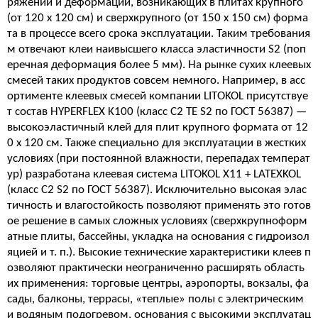
ряжений и деформаций, возникающих в плитах крупного
(от 120 х 120 см) и сверхкрупного (от 150 х 150 см) форма
та в процессе всего срока эксплуатации. Таким требования
м отвечают клеи наивысшего класса эластичности S2 (поп
еречная деформация более 5 мм). На рынке сухих клеевых
смесей таких продуктов совсем немного. Например, в асс
ортименте клеевых смесей компании LITOKOL присутствуе
т состав HYPERFLEX K100 (класс C2 TЕ S2 по ГОСТ 56387) —
высокоэластичный клей для плит крупного формата от 12
0 х 120 см. Также специально для эксплуатации в жестких
условиях (при постоянной влажности, перепадах температ
ур) разработана клеевая система LITOKOL X11 + LATEXKOL
(класс C2 S2 по ГОСТ 56387). Исключительно высокая элас
тичность и влагостойкость позволяют применять это готов
ое решение в самых сложных условиях (сверхкрупноформ
атные плиты, бассейны, укладка на основания с гидроизол
яцией и т. п.). Высокие технические характеристики клеев п
озволяют практически неограниченно расширять область
их применения: торговые центры, аэропорты, вокзалы, фа
сады, балконы, террасы, «теплые» полы с электрическим
и водяным подогревом, основания с высокими эксплуатац