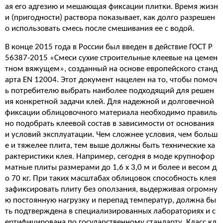
ая его адгезию и мешающая фиксации плитки. Время жизн
и (пригодности) раствора показывает, как долго разрешен
о использовать смесь после смешивания ее с водой.
В конце 2015 года в России был введен в действие ГОСТ Р
56387-2015 «Смеси сухие строительные клеевые на цемен
тном вяжущем», созданный на основе европейского станд
арта EN 12004. Этот документ нацелен на то, чтобы помоч
ь потребителю выбрать наиболее подходящий для решен
ия конкретной задачи клей. Для надежной и долговечной
фиксации облицовочного материала необходимо правиль
но подобрать клеевой состав в зависимости от основания
и условий эксплуатации. Чем сложнее условия, чем больш
е и тяжелее плита, тем выше должны быть технические ха
рактеристики клея. Например, сегодня в моде крупнофор
матные плиты размерами до 1,6 х 3,0 м и более и весом д
о 70 кг. При таких масштабах облицовок способность клея
зафиксировать плиту без оползания, выдерживая огромну
ю постоянную нагрузку и перепад температур, должна бы
ть подтверждена в специализированных лабораториях и с
ертифицирована по государственному стандарту. Класс кл