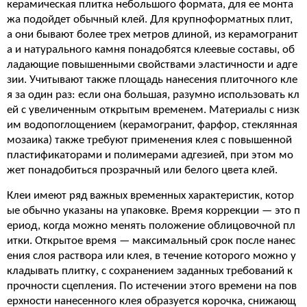
керамическая плитка небольшого формата, для ее монта
жа подойдет обычный клей. Для крупноформатных плит,
а они бывают более трех метров длиной, из керамогранит
а и натурального камня понадобятся клеевые составы, об
ладающие повышенными свойствами эластичности и адге
зии. Учитывают также площадь нанесения плиточного кле
я за один раз: если она большая, разумно использовать кл
ей с увеличенным открытым временем. Материалы с низк
им водопоглощением (керамогранит, фарфор, стеклянная
мозаика) также требуют применения клея с повышенной
пластификаторами и полимерами адгезией, при этом мо
жет понадобиться прозрачный или белого цвета клей.
Клеи имеют ряд важных временных характеристик, котор
ые обычно указаны на упаковке. Время коррекции — это п
ериод, когда можно менять положение облицовочной пл
итки. Открытое время — максимальный срок после нанес
ения слоя раствора или клея, в течение которого можно у
кладывать плитку, с сохранением заданных требований к
прочности сцепления. По истечении этого времени на пов
ерхности нанесенного клея образуется корочка, снижающ