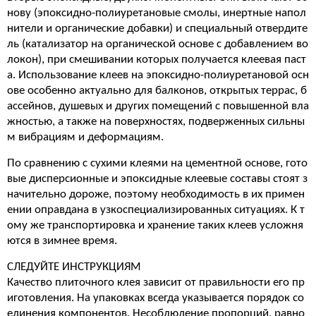
нову (эпоксидно-полиуретановые смолы, инертные напол
нители и органические добавки) и специальный отвердите
ль (катализатор на органической основе с добавлением во
локон), при смешивании которых получается клеевая паст
а. Использование клеев на эпоксидно-полиуретановой осн
ове особенно актуально для балконов, открытых террас, б
ассейнов, душевых и других помещений с повышенной вла
жностью, а также на поверхностях, подверженных сильны
м вибрациям и деформациям.
По сравнению с сухими клеями на цементной основе, гото
вые дисперсионные и эпоксидные клеевые составы стоят з
начительно дороже, поэтому необходимость в их примен
ении оправдана в узкоспециализированных ситуациях. К т
ому же транспортировка и хранение таких клеев усложня
ются в зимнее время.
СЛЕДУЙТЕ ИНСТРУКЦИЯМ
Качество плиточного клея зависит от правильности его пр
иготовления. На упаковках всегда указывается порядок со
единения компонентов. Несоблюдение пропорций, равно