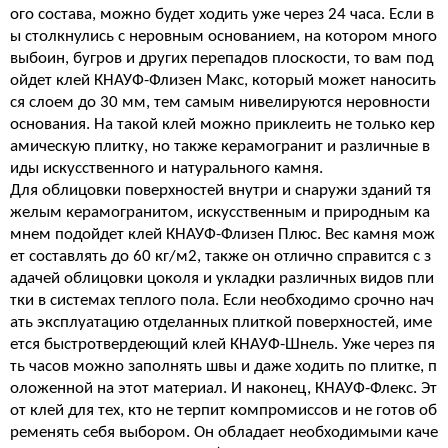
ого состава, можно будет ходить уже через 24 часа. Если в
ы столкнулись с неровным основанием, на котором много
выбоин, бугров и других перепадов плоскости, то вам под
ойдет клей КНАУФ-Флизен Макс, который может наносить
ся слоем до 30 мм, тем самым нивелируются неровности
основания. На такой клей можно приклеить не только кер
амическую плитку, но также керамогранит и различные в
иды искусственного и натурального камня.
Для облицовки поверхностей внутри и снаружи зданий тя
желым керамогранитом, искусственным и природным ка
мнем подойдет клей КНАУФ-Флизен Плюс. Вес камня мож
ет составлять до 60 кг/м2, также он отлично справится с з
адачей облицовки цоколя и укладки различных видов пли
тки в системах теплого пола. Если необходимо срочно нач
ать эксплуатацию отделанных плиткой поверхностей, име
ется быстротвердеющий клей КНАУФ-Шнель. Уже через пя
ть часов можно заполнять швы и даже ходить по плитке, п
оложенной на этот материал. И наконец, КНАУФ-Флекс. Эт
от клей для тех, кто не терпит компромиссов и не готов об
ременять себя выбором. Он обладает необходимыми каче