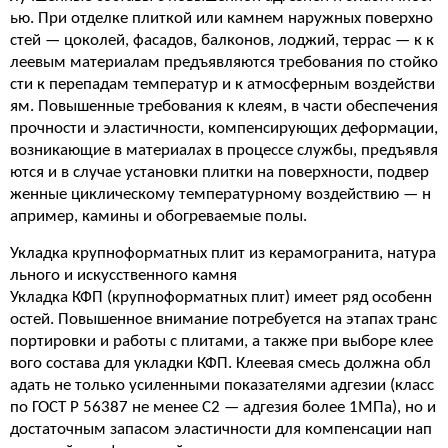
ью. При отделке плиткой или камнем наружных поверхно
стей — цоколей, фасадов, балконов, лоджий, террас — к к
леевым материалам предъявляются требования по стойко
сти к перепадам температур и к атмосферным воздействи
ям. Повышенные требования к клеям, в части обеспечения
прочности и эластичности, компенсирующих деформации,
возникающие в материалах в процессе службы, предъявля
ются и в случае установки плитки на поверхности, подвер
женные циклическому температурному воздействию — н
апример, камины и обогреваемые полы.
Укладка крупноформатных плит из керамогранита, натура
льного и искусственного камня
Укладка КФП (крупноформатных плит) имеет ряд особенн
остей. Повышенное внимание потребуется на этапах транс
портировки и работы с плитами, а также при выборе клее
вого состава для укладки КФП. Клеевая смесь должна обл
адать не только усиленными показателями адгезии (класс
по ГОСТ Р 56387 не менее С2 — адгезия более 1МПа), но и
достаточным запасом эластичности для компенсации нап