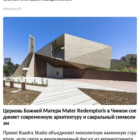
Новинки
62
Церковь Божией Матери Mater Redemptoris в Чинизи сое
диняет современную архитектуру и сакральный символи
зм
Проект Kuadra Studio объединяет монолитную каменную стру
ктуру, игру света и вентилируемый фасад из керамогранита