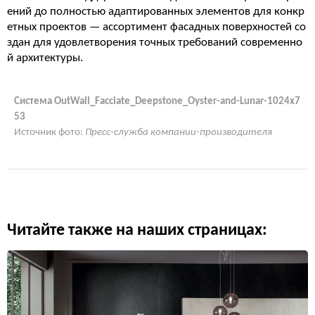
ений до полностью адаптированных элементов для конкр
етных проектов — ассортимент фасадных поверхностей со
здан для удовлетворения точных требований современно
й архитектуры.
Система OutWall_Facciate_Deepstone_Oyster-and-Lunar-1024x7
53
Источник фото:
Пресс-служба компании-производителя
Читайте также на наших страницах: