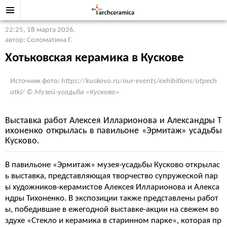
22:25, 18 марта 2026
,
автор: Соломатина Г.
Хотьковская керамика в Кускове
Источник фото:
https://kuskovo.ru/our-events/exhibitions/otpech
atki/ © Музей-усадьба «Кусково»
Выставка работ Алексея Илларионова и Александры Т
ихоненко открылась в павильоне «Эрмитаж» усадьбы
Кусково.
В павильоне «Эрмитаж» музея-усадьбы Кусково открылас
ь выставка, представляющая творчество супружеской пар
ы художников-керамистов Алексея Илларионова и Алекса
ндры Тихоненко. В экспозиции также представлены работ
ы, победившие в ежегодной выставке-акции на свежем во
здухе «Стекло и керамика в старинном парке», которая пр