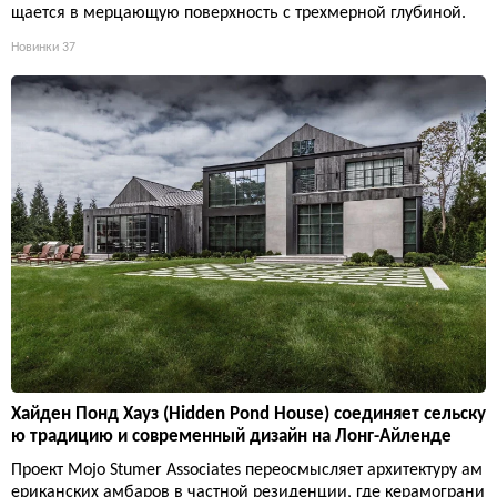
щается в мерцающую поверхность с трехмерной глубиной.
Новинки
37
Хайден Понд Хауз (Hidden Pond House) соединяет сельску
ю традицию и современный дизайн на Лонг-Айленде
Проект Mojo Stumer Associates переосмысляет архитектуру ам
ериканских амбаров в частной резиденции, где керамограни