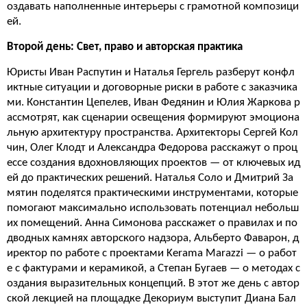
оздавать наполненные интерьеры с грамотной композици
ей.
Второй день: Свет, право и авторская практика
Юристы Иван Распутин и Наталья Гергель разберут конфл
иктные ситуации и договорные риски в работе с заказчика
ми. Константин Цепелев, Иван Федянин и Юлия Жаркова р
ассмотрят, как сценарии освещения формируют эмоциона
льную архитектуру пространства. Архитекторы Сергей Кол
чин, Олег Клодт и Александра Федорова расскажут о проц
ессе создания вдохновляющих проектов — от ключевых ид
ей до практических решений. Наталья Соло и Дмитрий За
мятин поделятся практическими инструментами, которые
помогают максимально использовать потенциал небольш
их помещений. Анна Симонова расскажет о правилах и по
дводных камнях авторского надзора, Альберто Фаварон, д
иректор по работе с проектами Kerama Marazzi — о работ
е с фактурами и керамикой, а Степан Бугаев — о методах с
оздания выразительных концепций. В этот же день с автор
ской лекцией на площадке Декориум выступит Диана Бал