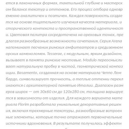
ется в лаконичных формах, тактильной глубине и мастерск
ом балансе текстур и оттенков. Его процесс отбора одновр
еменно аналитичен и поэтичен. Каждая поверхность создае
тся на основе тщательного изучения качеств материала, и
сторического контекста и пространственной идентичност
и. Цветовая палитра сосредоточена на ореховых тонах, пре
длагая разнообразные возможности сочетания. Серия Arena
напоминает песчаник римских амфитеатров и средиземном
орских каменоломен. Tesserae, с модульным, ярким дизайном,
вызывает в памяти римские мостовые. Modulo переосмысли
вает натуральную пробку в чистой, геометрической композ
иции. Basamento, созданная на основе материала Чеппо Лом
бардо, символизирует прочность, а теплые оттенки перекл
икаются с архитектурной памятью Италии. Диапазон разм
еров широк — от 30х60 см до 120х280 см, толщина варьируе
тся в зависимости от изделия. Для каждого варианта мате
риала Florim разработала уникальные декоративные решен
ия, включая трехмерные текстуры, разнообразные встроен
ные элементы, которые точно отражают первоначальные
источники вдохновения. В результате получилась эффектн