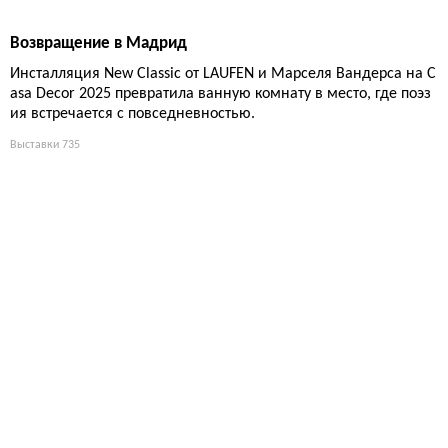
Городская вода как свидетель времени
Выставка SAVE!ING STORIES STORED IN WATER берлинской худ
ожницы Мари Йешке прошла в пространстве LAUFEN в Берли
не и превратила техническую инфраструктуру в пространство
для размышлений.
Выставки
85