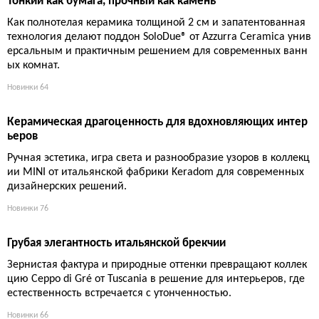
Сланцевый калейдоскоп в сатиновой отделке
Коллекция Colorstone от Tonalite переводит текстуру природн
ого сланца на язык керамической плитки с 13 оттенками и ед
иным форматом 15×15 см.
Новинки
69