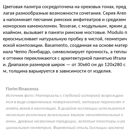
Цветовая палитра сосредоточена на ореховых тонах, пред
лагая разнообразные возможности сочетания. Серия Aren
a напоминает песчаник римских амфитеатров и средизем
номорских каменоломен. Tesserae, с модульным, ярким д
изайном, вызывает в памяти римские мостовые. Modulo п
ереосмысливает натуральную пробку в чистой, геометрич
еской композиции. Basamento, созданная на основе матер
иала Чеппо Ломбардо, символизирует прочность, а теплы
е оттенки перекликаются с архитектурной памятью Итали
и. Диапазон размеров широк — от 30х60 см до 120х280 с
м, толщина варьируется в зависимости от изделия.
Florim Rinascenza
Источник фото:
Материалы с глубокой историей возрождаю
тся в виде современных поверхностей, которые переносят п
амять веков в настоящее. В дизайне коллекции используется
несколько различных визуальных языков: монументальные к
амни, древние мозаичные традиции, золотые текстуры и ра
циональная геометрия. Фирменный стиль Галлиции заключа