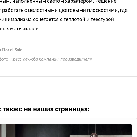
ным, наполненным светом характером. Решение
 работать с целостными цветовыми плоскостями, где
минимализма сочетается с теплотой и текстурой
нных материалов.
Fior di Sale
фото:
Пресс-служба компании-производителя
е также на наших страницах: