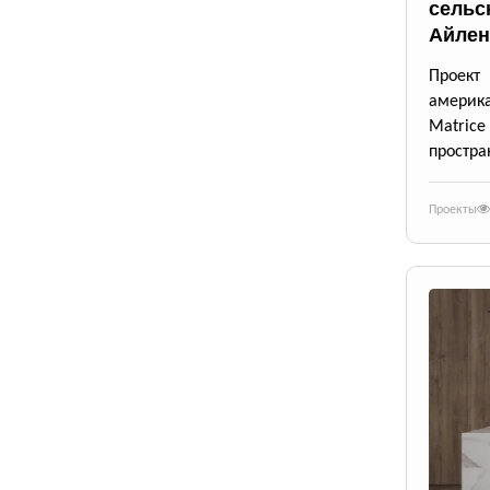
сельс
Айлен
Проект
америк
Matrice
простра
Проекты