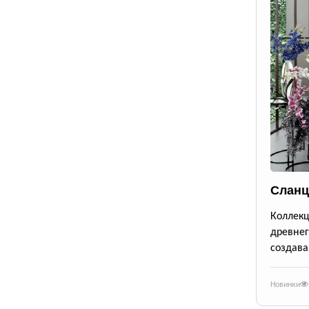
Сланц
Коллек
древне
создава
Новинки