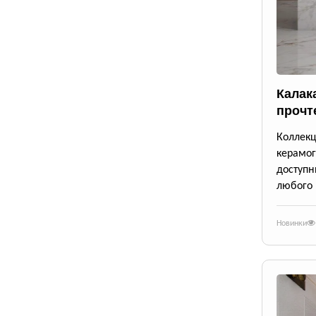
Калак
прочт
Коллек
керамог
доступ
любого 
Новинки