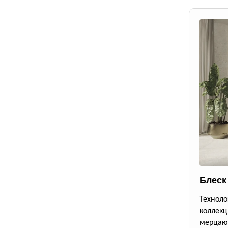
Блеск
Техноло
коллекц
мерцающ