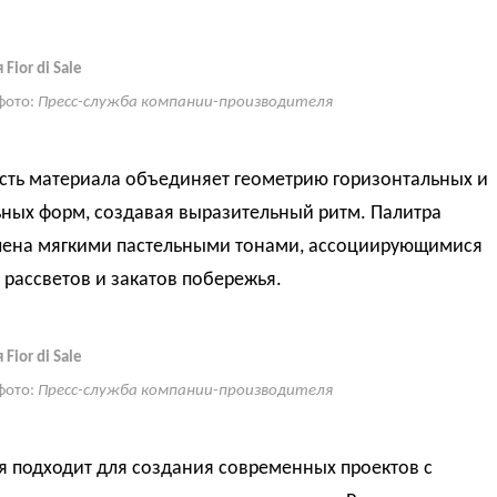
Fior di Sale
фото:
Пресс-служба компании-производителя
сть материала объединяет геометрию горизонтальных и
ьных форм, создавая выразительный ритм. Палитра
лена мягкими пастельными тонами, ассоциирующимися
 рассветов и закатов побережья.
Fior di Sale
фото:
Пресс-служба компании-производителя
я подходит для создания современных проектов с