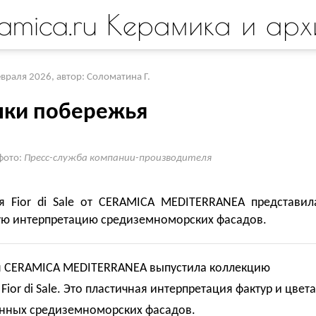
amica.ru Керамика и арх
евраля 2026
,
автор: Соломатина Г.
нки побережья
фото:
Пресс-служба компании-производителя
я Fior di Sale от CERAMICA MEDITERRANEA представил
ую интерпретацию средиземноморских фасадов.
 CERAMICA MEDITERRANEA выпустила коллекцию
Fior di Sale. Это пластичная интерпретация фактур и цвета
нных средиземноморских фасадов.