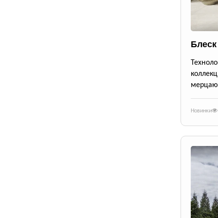
Блеск
Техноло
коллекц
мерцающ
Новинки