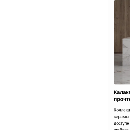
Калак
прочт
Коллек
керамог
доступ