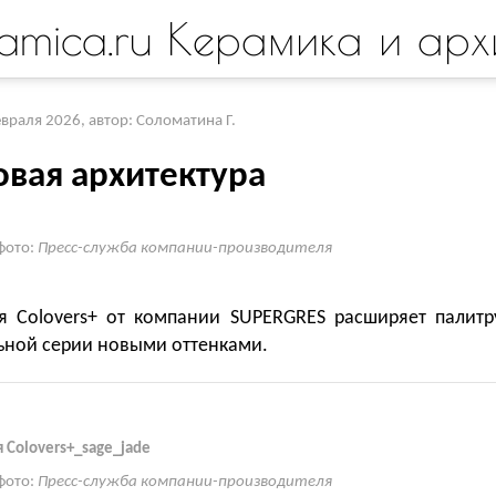
amica.ru Керамика и арх
евраля 2026
,
автор: Соломатина Г.
овая архитектура
фото:
Пресс-служба компании-производителя
я Colovers+ от компании SUPERGRES расширяет палитр
ьной серии новыми оттенками.
 Colovers+_sage_jade
фото:
Пресс-служба компании-производителя