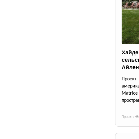
Хайде
сельс
Айлен
Проект
америк
Matrice
простра
Проекты