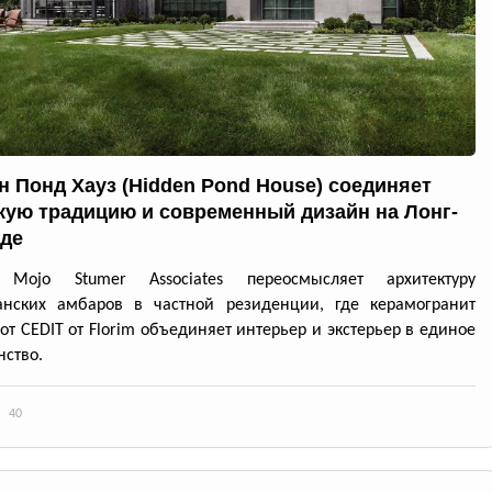
н Понд Хауз (Hidden Pond House) соединяет
кую традицию и современный дизайн на Лонг-
де
 Mojo Stumer Associates переосмысляет архитектуру
анских амбаров в частной резиденции, где керамогранит
 от CEDIT от Florim объединяет интерьер и экстерьер в единое
нство.
40