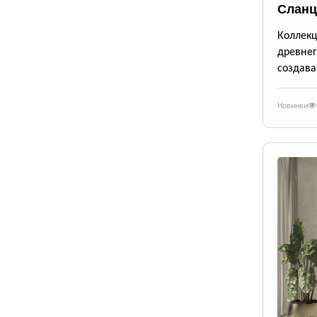
Сланц
Коллек
древне
создава
Новинки