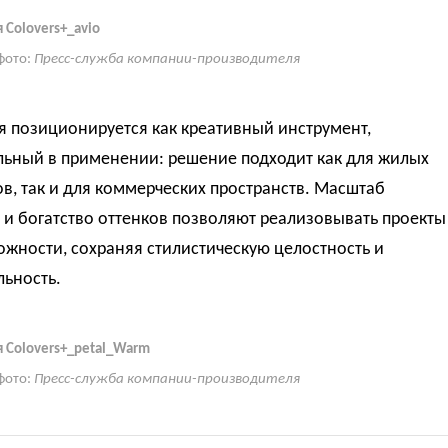
 Colovers+_avio
фото:
Пресс-служба компании-производителя
я позиционируется как креативный инструмент,
льный в применении: решение подходит как для жилых
в, так и для коммерческих пространств. Масштаб
и богатство оттенков позволяют реализовывать проекты
жности, сохраняя стилистическую целостность и
льность.
 Colovers+_petal_Warm
фото:
Пресс-служба компании-производителя