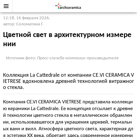
12:18, 16 февраля 2026
,
автор: Соломатина Г.
Цветной свет в архитектурном измере
нии
Источник фото:
Пресс-служба компании-производителя
Коллекция La Cattedrale от компании CE.VI CERAMICA V
IETRESE вдохновлена древней технологией витражног
о стекла.
Компания CE.VI CERAMICA VIETRESE представила коллекци
ю керамики La Cattedrale. Ее концепция отсылает к древне
й технологии цветного стекла в металлическом обрамлен
ии, использовавшегося для украшения церквей, термальн
ых ванн и вилл. Атмосфера цветного света, характерная дл
я эстетики XX века, обретает здесь современное измерени