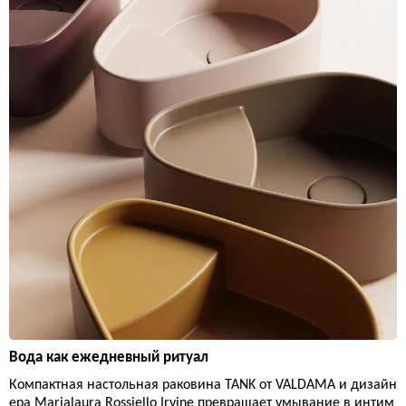
Вода как ежедневный ритуал
Компактная настольная раковина TANK от VALDAMA и дизайн
ера Marialaura Rossiello Irvine превращает умывание в интим