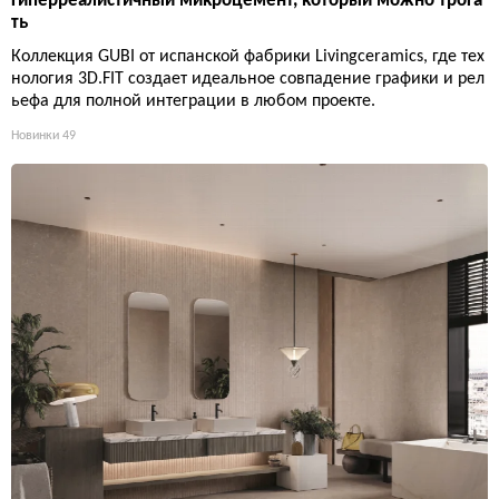
Гиперреалистичный микроцемент, который можно трога
ть
Коллекция GUBI от испанской фабрики Livingceramics, где тех
нология 3D.FIT создает идеальное совпадение графики и рел
ьефа для полной интеграции в любом проекте.
Новинки
49