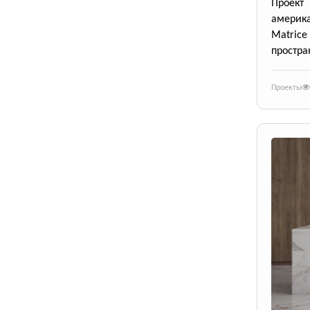
Проект
америк
Matrice
простра
Проекты