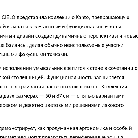
 CIELO представила коллекцию Kanto, превращающую
ной комнаты в элегантные и функциональные зоны.
ичный дизайн создает динамичные перспективы и новы
ые балансы, делая обычно неиспользуемые участки
льными фокусными точками.
 исполнении умывальник крепится к стене в сочетании с
ской столешницей. Функциональность расширяется
стью встраивания настенных шкафчиков. Коллекция
в двух размерах — 50 и 87 см — с пятью вариантами
деревом и девятью цветовыми решениями лакового
.
демонстрирует, как продуманная эргономика и особый
 геометрию могут превратить периферийные зоны в