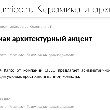
amica.ru Керамика и арх
евраля 2026
,
автор: Соломатина Г.
 как архитектурный акцент
фото:
Пресс-служба компании-производителя
я Kanto от компании CIELO предлагает асимметрично
ля угловых пространств ванной комнаты.
 Kanto
фото:
Пресс-служба компании-производителя