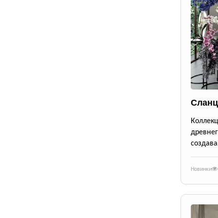
Сланц
Коллек
древне
создава
Новинки