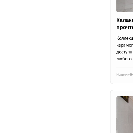
Калак
прочт
Коллек
керамог
доступ
любого 
Новинки