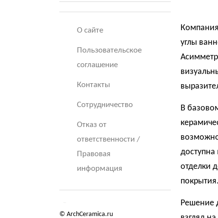
Компания
О сайте
углы ван
Пользовательское
Асимметр
соглашение
визуальн
Контакты
выразите
Сотрудничество
В базовом
керамиче
Отказ от
возможно
ответственности /
доступна 
Правовая
отделки 
информация
покрытия
Решение 
© ArchCeramica.ru
взгляд на