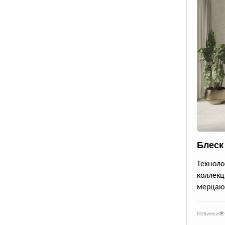
Блеск
Техноло
коллекц
мерцающ
Новинки