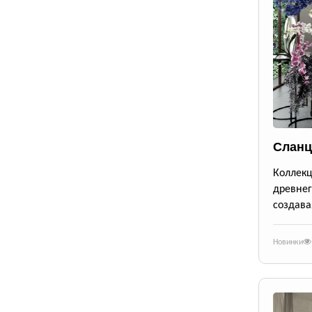
Сланц
Коллек
древне
создава
Новинки