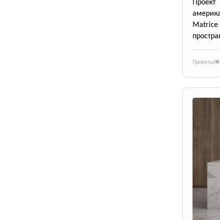
Проект
америк
Matrice
простра
Проекты