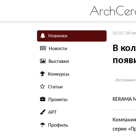
ArchCer
22:37, 26 о
Новинки
В ко
Новости
появ
Выставки
Конкурсы
Источник 
Статьи
KERAMA M
Проекты
АРТ
Компания
Профиль
серии «Пр