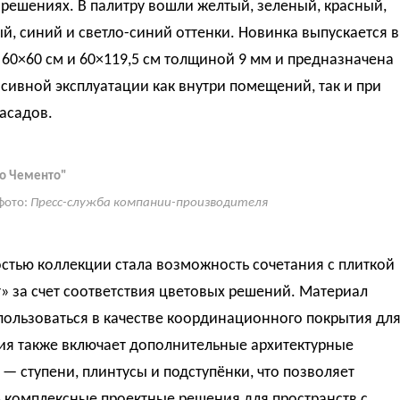
решениях. В палитру вошли желтый, зеленый, красный,
, синий и светло-синий оттенки. Новинка выпускается в
60×60 см и 60×119,5 см толщиной 9 мм и предназначена
сивной эксплуатации как внутри помещений, так и при
асадов.
о Чементо"
фото:
Пресс-служба компании-производителя
стью коллекции стала возможность сочетания с плиткой
» за счет соответствия цветовых решений. Материал
пользоваться в качестве координационного покрытия дл
ия также включает дополнительные архитектурные
— ступени, плинтусы и подступёнки, что позволяет
 комплексные проектные решения для пространств с