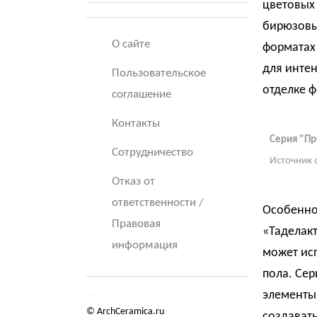
цветовых 
бирюзовый
О сайте
форматах 
для интен
Пользовательское
отделке ф
соглашение
Контакты
Серия "Пр
Сотрудничество
Источник 
Отказ от
ответственности /
Особенно
Правовая
«Таделакт
информация
может ис
пола. Сер
элементы 
© ArchCeramica.ru
создавать