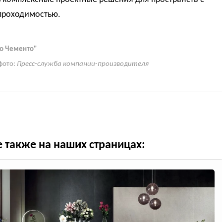
проходимостью.
о Чементо"
фото:
Пресс-служба компании-производителя
е также на наших страницах: