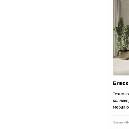
Блеск
Техноло
коллекц
мерцающ
Новинки