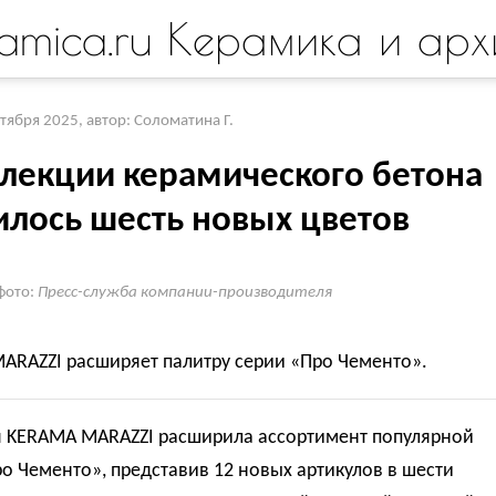
amica.ru Керамика и арх
ктября 2025
,
автор: Соломатина Г.
ллекции керамического бетона
илось шесть новых цветов
фото:
Пресс-служба компании-производителя
ARAZZI расширяет палитру серии «Про Чементо».
 KERAMA MARAZZI расширила ассортимент популярной
о Чементо», представив 12 новых артикулов в шести