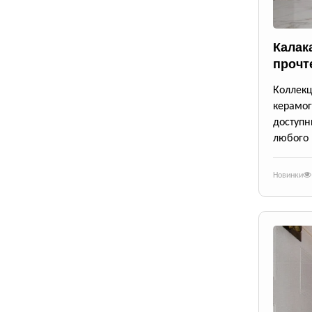
Калак
прочт
Коллек
керамог
доступ
любого 
Новинки