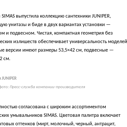
 SIMAS выпустила коллекцию сантехники JUNIPER,
ую унитазы и биде в двух вариантах установки —
м и подвесном. Чистая, компактная геометрия без
еских излишеств обеспечивает универсальность моделей
ые версии имеют размеры 53,5×42 см, подвесные —
2 см.
 JUNIPER
фото:
Пресс-служба компании-производителя
лностью согласована с широким ассортиментом
ских умывальников SIMAS. Цветовая палитра включает
товых оттенков (мирт, молочный, черный, антрацит,