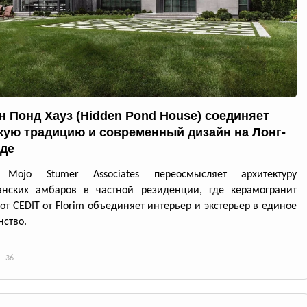
н Понд Хауз (Hidden Pond House) соединяет
кую традицию и современный дизайн на Лонг-
де
 Mojo Stumer Associates переосмысляет архитектуру
анских амбаров в частной резиденции, где керамогранит
 от CEDIT от Florim объединяет интерьер и экстерьер в единое
нство.
36