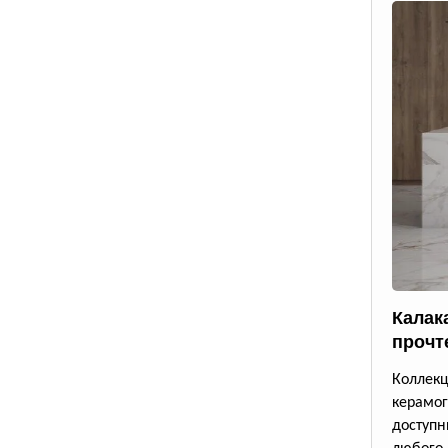
Калак
прочт
Коллек
керамог
доступ