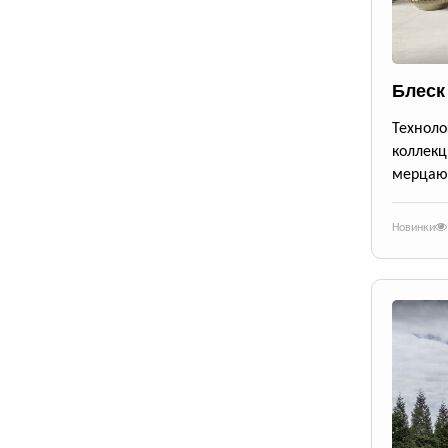
Блеск
Техноло
коллекц
мерцающ
Новинки