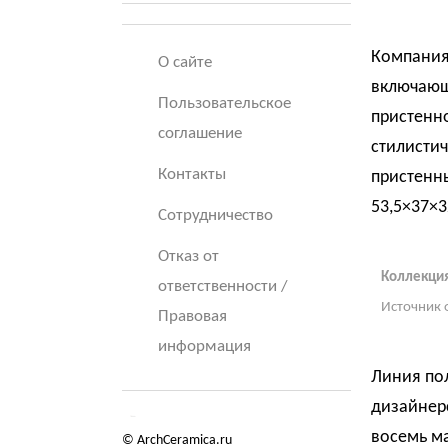
Компания
О сайте
включающ
Пользовательское
пристенно
соглашение
стилистич
Контакты
пристенн
53,5×37×3
Сотрудничество
Отказ от
Коллекция
ответственности /
Источник 
Правовая
информация
Линия по
дизайнер
восемь ма
© ArchCeramica.ru