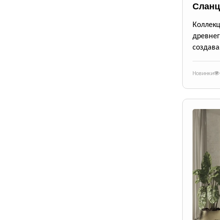
Сланц
Коллек
древне
создава
Новинки