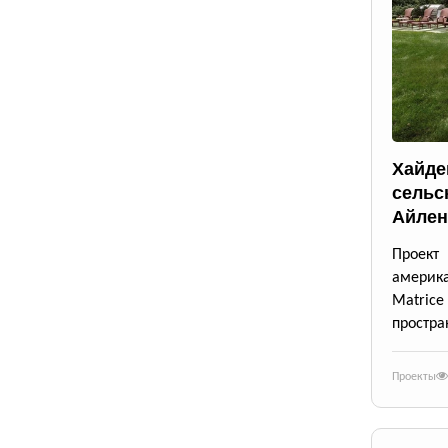
Хайде
сельс
Айлен
Проект
америк
Matrice
простра
Проекты