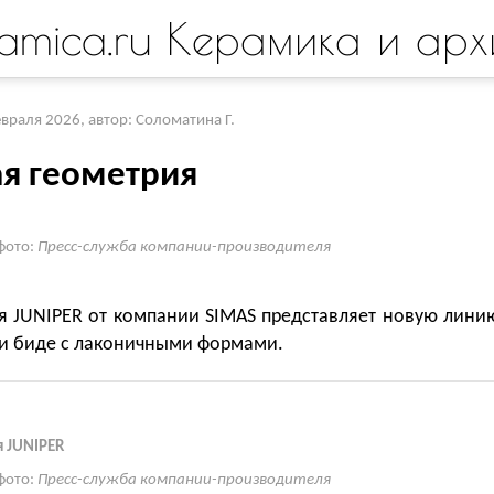
amica.ru Керамика и арх
евраля 2026
,
автор: Соломатина Г.
ая геометрия
фото:
Пресс-служба компании-производителя
я JUNIPER от компании SIMAS представляет новую лини
 и биде с лаконичными формами.
 JUNIPER
фото:
Пресс-служба компании-производителя