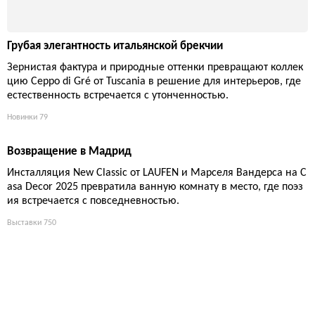
ии MINI от итальянской фабрики Keradom для современных
дизайнерских решений.
Новинки
86