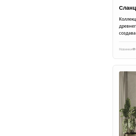
Сланц
Коллек
древне
создава
Новинки