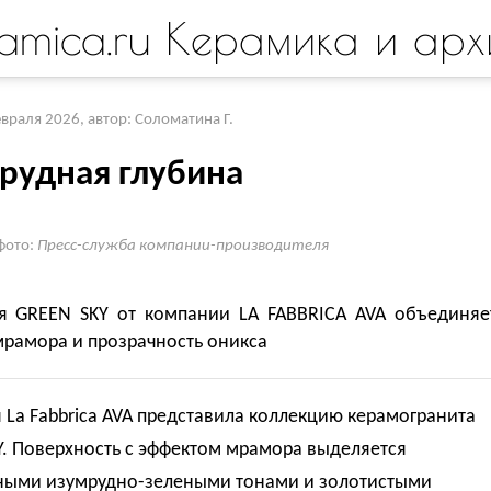
amica.ru Керамика и арх
евраля 2026
,
автор: Соломатина Г.
рудная глубина
фото:
Пресс-служба компании-производителя
я GREEN SKY от компании LA FABBRICA AVA объединяе
мрамора и прозрачность оникса
La Fabbrica AVA представила коллекцию керамогранита
Y. Поверхность с эффектом мрамора выделяется
ыми изумрудно-зелеными тонами и золотистыми