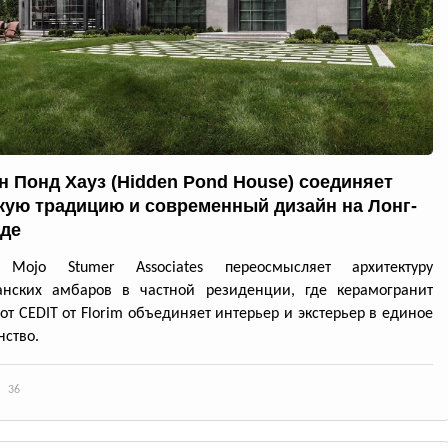
н Понд Хауз (Hidden Pond House) соединяет
кую традицию и современный дизайн на Лонг-
де
 Mojo Stumer Associates переосмысляет архитектуру
анских амбаров в частной резиденции, где керамогранит
 от CEDIT от Florim объединяет интерьер и экстерьер в единое
нство.
36