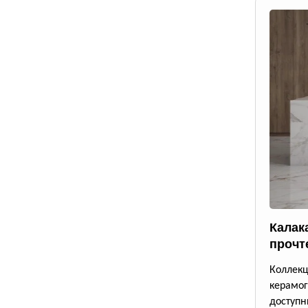
Калак
прочт
Коллек
керамог
доступ