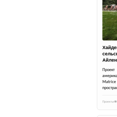
Хайде
сельс
Айлен
Проект
америк
Matrice
простра
Проекты