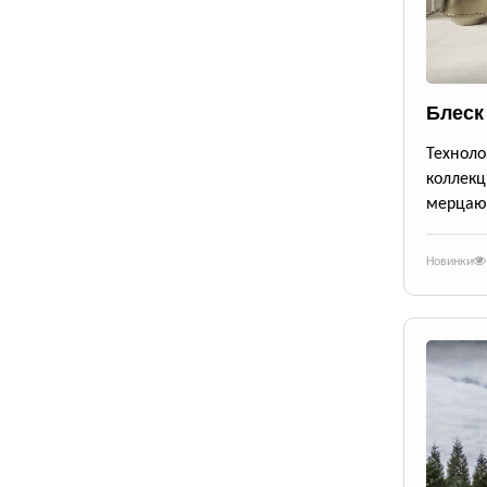
Блеск
Техноло
коллекц
мерцающ
Новинки