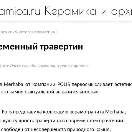
amica.ru Керамика и арх
арта 2026
,
автор: Соломатина Г.
еменный травертин
фото:
Пресс-служба компании-производителя
я Merhaba от компании POLIS переосмысливает эстетик
ого камня с актуальной выразительностью.
Polis представила коллекцию керамогранита Merhaba,
щую сущность травертина в современном прочтении.
 свободен от несовершенств природного камня,