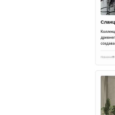
Сланц
Коллек
древне
создава
Новинки