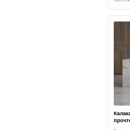
Проекты
Калак
прочт