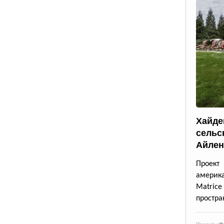
Хайде
сельс
Айлен
Проект
америк
Matrice
простра