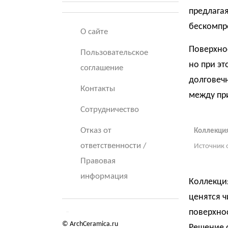
предлагая
бескомпр
О сайте
Поверхнос
Пользовательское
но при эт
соглашение
долговеч
Контакты
между пр
Сотрудничество
Отказ от
Коллекци
ответственности /
Источник 
Правовая
информация
Коллекция
ценятся ч
поверхнос
© ArchCeramica.ru
Решение о