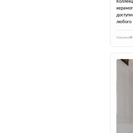
Коллек
керамог
доступ
любого 
Новинки