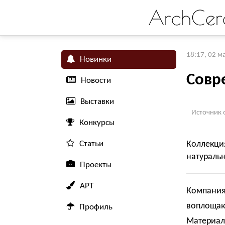
ArchCer
18:17, 02 м
Новинки
Совр
Новости
Выставки
Источник 
Конкурсы
Статьи
Коллекци
натуральн
Проекты
АРТ
Компания 
воплощаю
Профиль
Материал