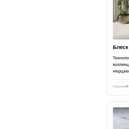
Блеск
Техноло
коллекц
мерцающ
Новинки