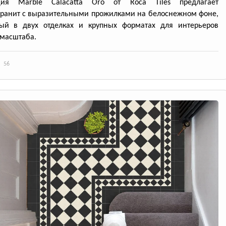
ция Marble Calacatta Oro от Roca Tiles предлагает
ранит с выразительными прожилками на белоснежном фоне,
ный в двух отделках и крупных форматах для интерьеров
масштаба.
56