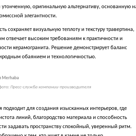
 утонченную, оригинальную альтернативу, основанную н
омиссной элегантности.
ть сохраняет визуальную теплоту и текстуру травертина,
ом отвечает высоким требованиям к практичности и
ности керамогранита. Решение демонстрирует баланс
иродным обаянием и технологичностью.
я Merhaba
фото:
Пресс-служба компании-производителя
 подходит для создания изысканных интерьеров, где
истота линий, благородство материала и способность
ти задавать пространству спокойный, уверенный ритм.
бращено к тем, кто ищет в камне не только