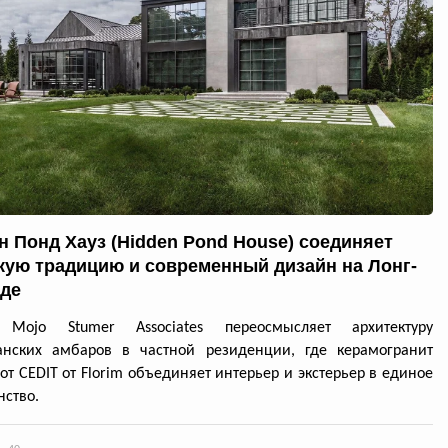
н Понд Хауз (Hidden Pond House) соединяет
кую традицию и современный дизайн на Лонг-
де
 Mojo Stumer Associates переосмысляет архитектуру
анских амбаров в частной резиденции, где керамогранит
 от CEDIT от Florim объединяет интерьер и экстерьер в единое
нство.