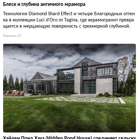
Блеск и глубина античного мрамора
Технология Diamond Shard Effect и четыре благородных оттен
ка в коллекции Luci d'Oro от Tagina, где керамогранит превра
щается в мерцающую поверхность с трехмерной глубиной.
Новинки
35
Хайден Понд Хауз (Hidden Pond House) соединяет сельску