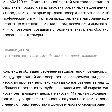
м и 60×120 см. Отличительной чертой материала стали пр
одольные прожилки и штриховка, характерные для ценны
х пород камня, которые придают поверхности узнаваемый
графический ритм. Палитра представлена в натуральных э
легантных оттенках — миндальном, песочном и дымчато
м, что позволяет создавать спокойные, визуально сбаланс
ированные интерьеры.
Коллекция LINE
Источник фото:
Пресс-служба компании-производителя
Коллекция обладает утонченным характером, балансируя
между природной достоверностью и современным дизай
нерским прочтением. Текстура мягко направляет взгляд, д
обавляя пространству глубины и пластической выразитель
ности без излишней декоративности. Материал сохраняет
тактильную привлекательность натурального камня, допо
лненную практичностью и долговечностью керамогранит
а.