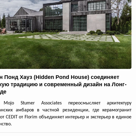
н Понд Хауз (Hidden Pond House) соединяет
кую традицию и современный дизайн на Лонг-
де
 Mojo Stumer Associates переосмысляет архитектуру
анских амбаров в частной резиденции, где керамогранит
 от CEDIT от Florim объединяет интерьер и экстерьер в единое
нство.