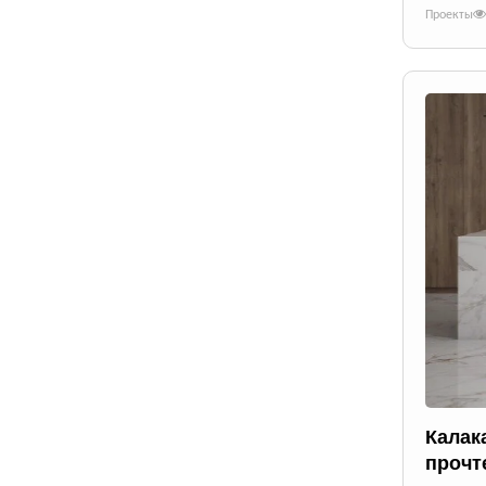
Проекты
Калак
прочт