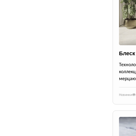
Блеск
Техноло
коллекц
мерцающ
Новинки