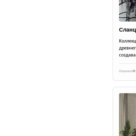
Сланц
Коллек
древне
создава
Новинки