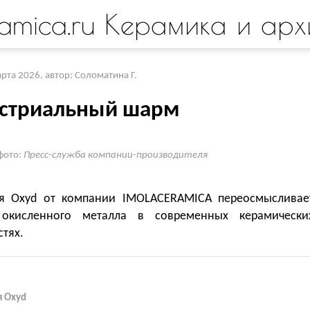
amica.ru Керамика и арх
арта 2026
,
автор: Соломатина Г.
стриальный шарм
фото:
Пресс-служба компании-производителя
я Oxyd от компании IMOLACERAMICA переосмысливае
 окисленного металла в современных керамически
тях.
я Oxyd