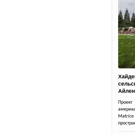
Хайде
сельс
Айлен
Проект
америк
Matrice
простра