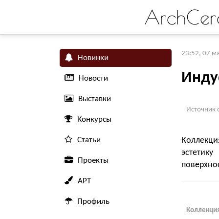
ArchCer
23:52, 07 м
Новинки
Инду
Новости
Выставки
Источник 
Конкурсы
Статьи
Коллекци
эстетику
Проекты
поверхнос
АРТ
Профиль
Коллекци