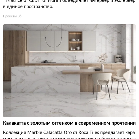
т Matrice от CEDIT от Florim объединяет интерьер и экстерьер
в единое пространство.
Проекты
36
Калакатта с золотым оттенком в современном прочтении
Коллекция Marble Calacatta Oro от Roca Tiles предлагает кера
могранит с выразительными прожилками на белоснежном ф