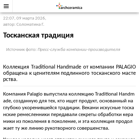
22:07, 09 марта 2026
,
автор: Соломатина Г.
Тосканская традиция
Источник фото:
Пресс-служба компании-производителя
Коллекция Traditional Handmade от компании PALAGIO
обращена к ценителям подлинного тосканского масте
рства.
Компания Palagio выпустила коллекцию Traditional Handm
ade, созданную для тех, кто ищет продукт, основанный на
глубоко укоренившейся традиции. Веками искусные тоска
нские ремесленники передавали секреты обработки кера
мики из поколения в поколение, и эта коллекция продол
жает ту же линию рукотворного совершенства.