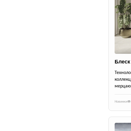
Блеск
Техноло
коллекц
мерцающ
Новинки