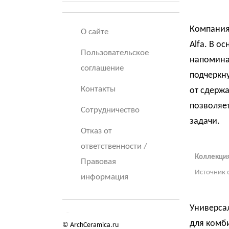
Компания 
О сайте
Alfa. В о
Пользовательское
напомина
соглашение
подчеркну
Контакты
от сдержа
позволяет
Сотрудничество
задачи.
Отказ от
ответственности /
Коллекция
Правовая
Источник 
информация
Универса
для комб
© ArchCeramica.ru