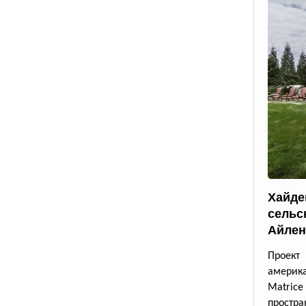
Хайде
сельс
Айлен
Проект
америк
Matrice
простра