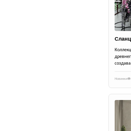
Сланц
Коллек
древне
создава
Новинки