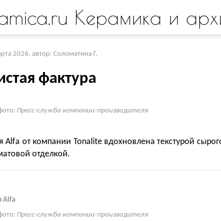
amica.ru Керамика и арх
арта 2026
,
автор: Соломатина Г.
истая фактура
фото:
Пресс-служба компании-производителя
 Alfa от компании Tonalite вдохновлена текстурой сырог
матовой отделкой.
 Alfa
фото:
Пресс-служба компании-производителя