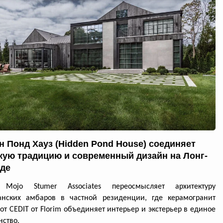
н Понд Хауз (Hidden Pond House) соединяет
кую традицию и современный дизайн на Лонг-
де
 Mojo Stumer Associates переосмысляет архитектуру
анских амбаров в частной резиденции, где керамогранит
 от CEDIT от Florim объединяет интерьер и экстерьер в единое
нство.