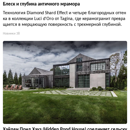
Блеск и глубина античного мрамора
Технология Diamond Shard Effect и четыре благородных оттен
ка в коллекции Luci d'Oro от Tagina, где керамогранит превра
щается в мерцающую поверхность с трехмерной глубиной.
Новинки
38
Хайден Понд Хауз (Hidden Pond House) соединяет сельску