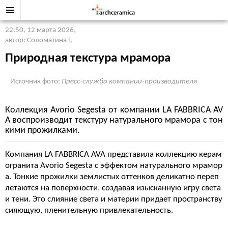
22:50, 12 марта 2026
,
автор: Соломатина Г.
Природная текстура мрамора
Источник фото:
Пресс-служба компании-производителя
Коллекция Avorio Segesta от компании LA FABBRICA AV
A воспроизводит текстуру натурального мрамора с тон
кими прожилками.
Компания LA FABBRICA AVA представила коллекцию керам
огранита Avorio Segesta с эффектом натурального мрамор
а. Тонкие прожилки землистых оттенков деликатно переп
летаются на поверхности, создавая изысканную игру света
и тени. Это слияние света и материи придает пространству
сияющую, пленительную привлекательность.