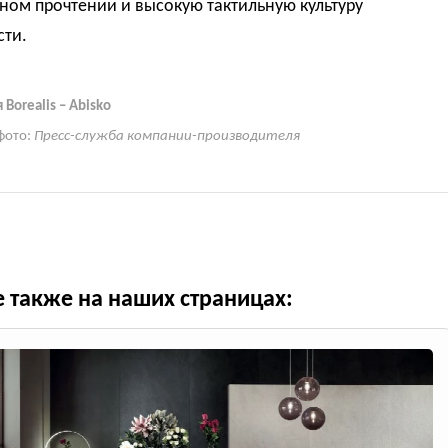
ном прочтении и высокую тактильную культуру
сти.
Borealis – Abisko
фото:
Пресс-служба компании-производителя
е также на наших страницах: