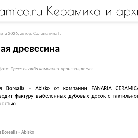
amica.ru Керамика и арх
арта 2026
,
автор: Соломатина Г.
лая древесина
фото:
Пресс-служба компании-производителя
я Borealis – Abisko от компании PANARIA CERAMIC
водит фактуру выбеленных дубовых досок с тактильно
ностью.
Borealis – Abisko