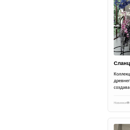
Сланц
Коллек
древне
создава
Новинки