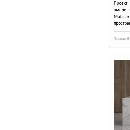
Проект
америк
Matrice
простра
Проекты