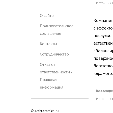
Источник 
О сайте
Компания 
Пользовательское
с эффект
соглашение
послужил
естествен
Контакты
сбаланси
Сотрудничество
поверхнос
Отказ от
богатство
ответственности /
керамогр
Правовая
информация
Коллекция 
Источник 
© ArchCeramica.ru