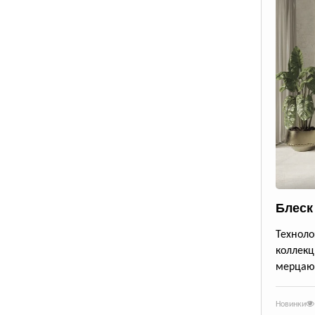
Блеск
Техноло
коллекц
мерцающ
Новинки