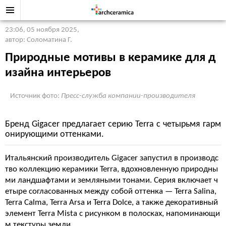
23:06, 05 ноября 2025
,
автор: Соломатина Г.
Природные мотивы в керамике для д
изайна интерьеров
Источник фото:
Пресс-служба компании-производителя
Бренд Gigacer предлагает серию Terra с четырьмя гарм
онирующими оттенками.
Итальянский производитель Gigacer запустил в производс
тво коллекцию керамики Terra, вдохновленную природны
ми ландшафтами и земляными тонами. Серия включает ч
етыре согласованных между собой оттенка — Terra Salina,
Terra Calma, Terra Arsa и Terra Dolce, а также декоративный
элемент Terra Mista с рисунком в полосках, напоминающи
м текстуры земли.