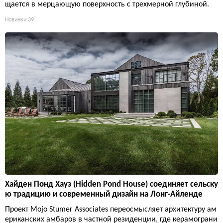
щается в мерцающую поверхность с трехмерной глубиной.
Новинки
39
Хайден Понд Хауз (Hidden Pond House) соединяет сельску
ю традицию и современный дизайн на Лонг-Айленде
Проект Mojo Stumer Associates переосмысляет архитектуру ам
ериканских амбаров в частной резиденции, где керамограни