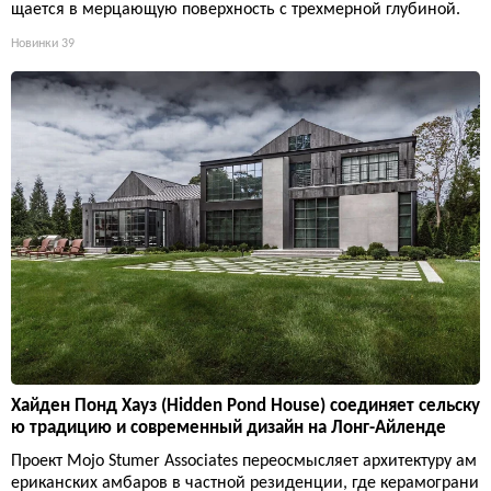
щается в мерцающую поверхность с трехмерной глубиной.
Новинки
39
Хайден Понд Хауз (Hidden Pond House) соединяет сельску
ю традицию и современный дизайн на Лонг-Айленде
Проект Mojo Stumer Associates переосмысляет архитектуру ам
ериканских амбаров в частной резиденции, где керамограни