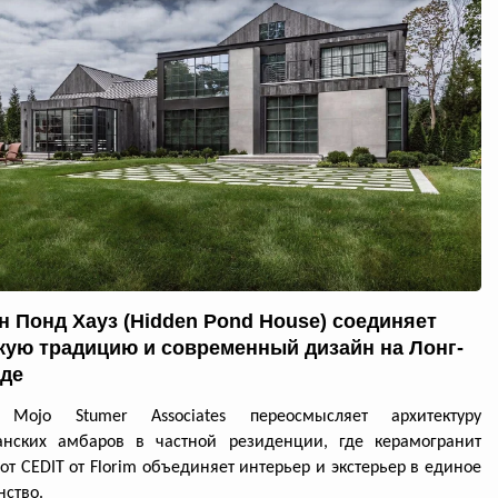
н Понд Хауз (Hidden Pond House) соединяет
кую традицию и современный дизайн на Лонг-
де
 Mojo Stumer Associates переосмысляет архитектуру
анских амбаров в частной резиденции, где керамогранит
 от CEDIT от Florim объединяет интерьер и экстерьер в единое
нство.