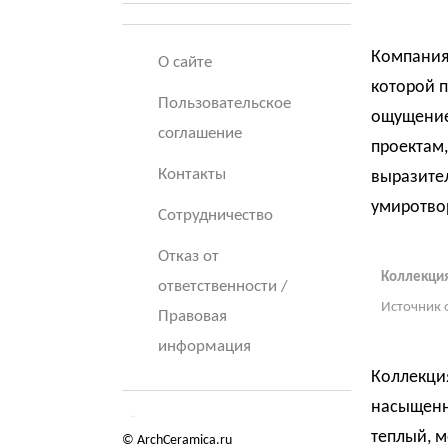
Компания
О сайте
которой п
Пользовательское
ощущение
соглашение
проектам
Контакты
выразител
умиротво
Сотрудничество
Отказ от
Коллекция
ответственности /
Источник 
Правовая
информация
Коллекция
насыщенн
теплый, 
© ArchCeramica.ru