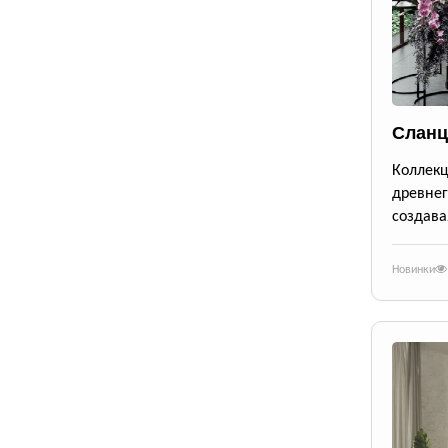
Сланц
Коллек
древне
создава
Новинки