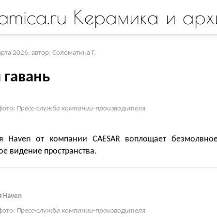
amica.ru Керамика и арх
арта 2026
,
автор: Соломатина Г.
 гавань
фото:
Пресс-служба компании-производителя
я Haven от компании CAESAR воплощает безмолвное
ое видение пространства.
 Haven
фото:
Пресс-служба компании-производителя