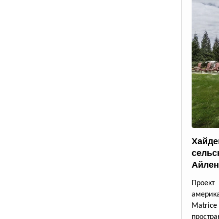
Хайде
сельс
Айлен
Проект
америк
Matrice
простра