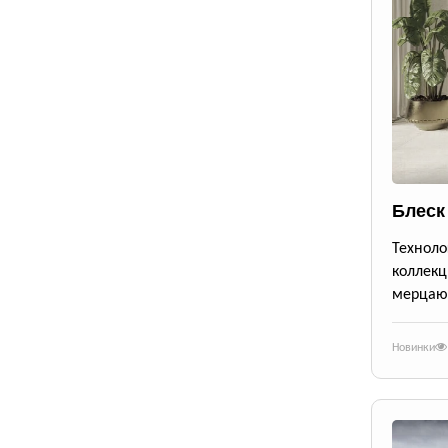
Блеск
Техноло
коллекц
мерцающ
Новинки