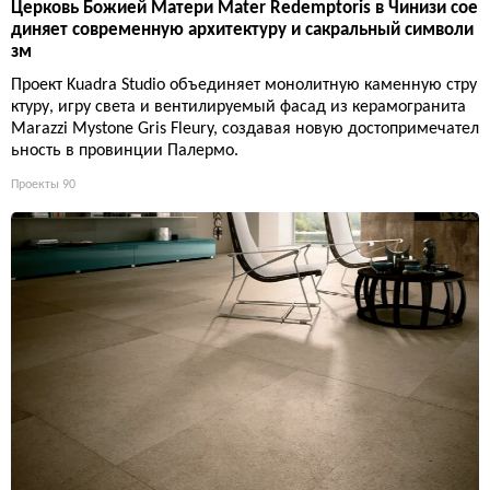
Церковь Божией Матери Mater Redemptoris в Чинизи сое
диняет современную архитектуру и сакральный символи
зм
Проект Kuadra Studio объединяет монолитную каменную стру
ктуру, игру света и вентилируемый фасад из керамогранита
Marazzi Mystone Gris Fleury, создавая новую достопримечател
ьность в провинции Палермо.
Проекты
90