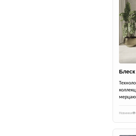
Блеск
Техноло
коллекц
мерцающ
Новинки