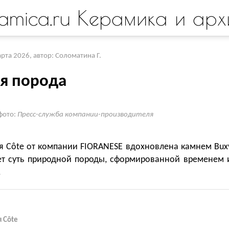
amica.ru Керамика и арх
арта 2026
,
автор: Соломатина Г.
я порода
фото:
Пресс-служба компании-производителя
я Côte от компании FIORANESE вдохновлена камнем Bux
ет суть природной породы, сформированной временем 
.
 Côte