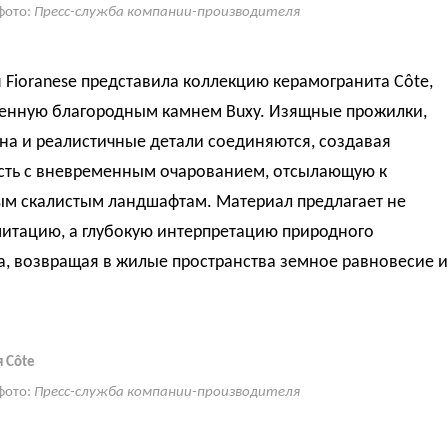
фото:
Пресс-служба компании-производителя
Fioranese представила коллекцию керамогранита Côte,
енную благородным камнем Buxy. Изящные прожилки,
на и реалистичные детали соединяются, создавая
сть с вневременным очарованием, отсылающую к
ым скалистым ландшафтам. Материал предлагает не
митацию, а глубокую интерпретацию природного
а, возвращая в жилые пространства земное равновесие и
 Côte
фото:
Пресс-служба компании-производителя