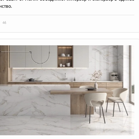
нство.
46