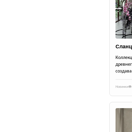
Сланц
Коллек
древне
создава
Новинки