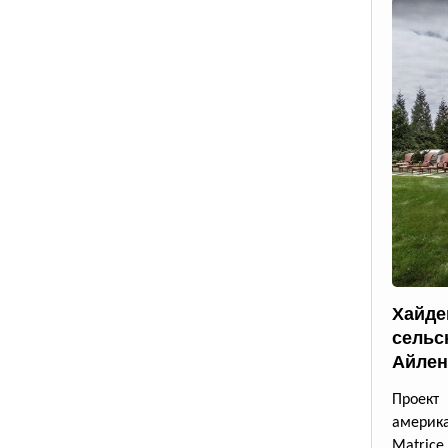
Хайде
сельс
Айлен
Проект
америк
Matrice