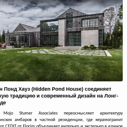
н Понд Хауз (Hidden Pond House) соединяет
кую традицию и современный дизайн на Лонг-
де
 Mojo Stumer Associates переосмысляет архитектуру
анских амбаров в частной резиденции, где керамогранит
 от CEDIT от Florim объединяет интерьер и экстерьер в единое