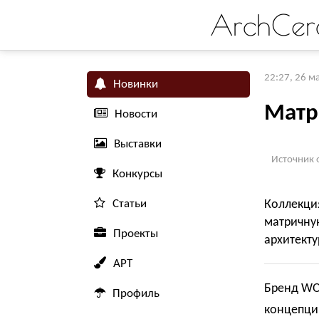
ArchCer
22:27, 26 м
Новинки
Матр
Новости
Выставки
Источник 
Конкурсы
Статьи
Коллекц
матричн
Проекты
архитекту
АРТ
Бренд WO
Профиль
концепции