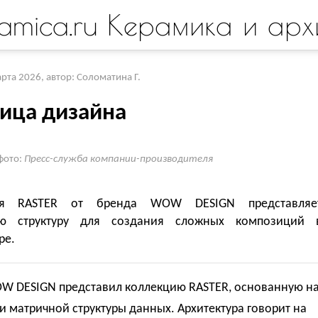
amica.ru Керамика и арх
арта 2026
,
автор: Соломатина Г.
ица дизайна
фото:
Пресс-служба компании-производителя
ия RASTER от бренда WOW DESIGN представляе
ую структуру для создания сложных композиций 
ре.
W DESIGN представил коллекцию RASTER, основанную н
 матричной структуры данных. Архитектура говорит на