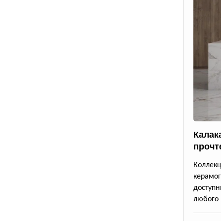
Калак
прочт
Коллек
керамог
доступ
любого 