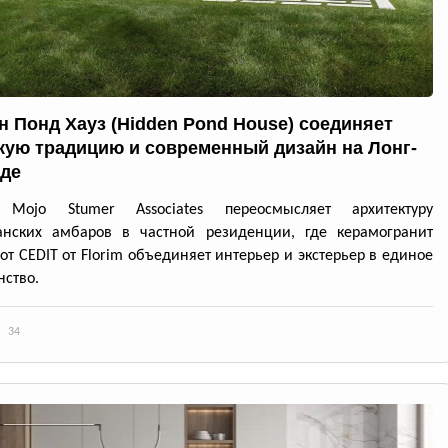
н Понд Хауз (Hidden Pond House) соединяет
кую традицию и современный дизайн на Лонг-
де
 Mojo Stumer Associates переосмысляет архитектуру
анских амбаров в частной резиденции, где керамогранит
 от CEDIT от Florim объединяет интерьер и экстерьер в единое
нство.
34