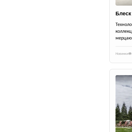
Блеск
Техноло
коллекц
мерцающ
Новинки