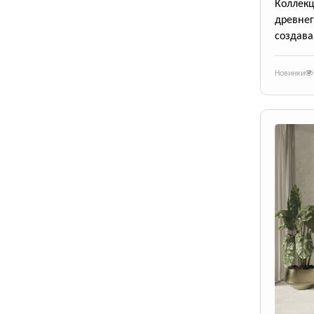
Коллек
древне
создава
Новинки