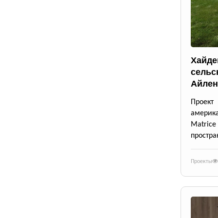
Хайде
сельс
Айлен
Проект
америк
Matrice
простра
Проекты