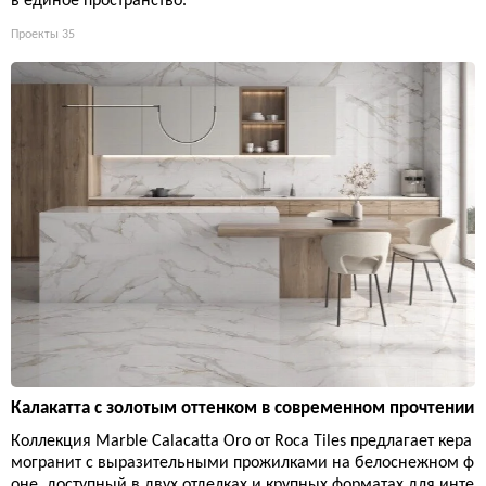
в единое пространство.
Проекты
35
Калакатта с золотым оттенком в современном прочтении
Коллекция Marble Calacatta Oro от Roca Tiles предлагает кера
могранит с выразительными прожилками на белоснежном ф
оне, доступный в двух отделках и крупных форматах для инте