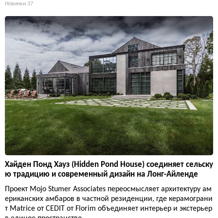
Новинки
37
Хайден Понд Хауз (Hidden Pond House) соединяет сельску
ю традицию и современный дизайн на Лонг-Айленде
Проект Mojo Stumer Associates переосмысляет архитектуру ам
ериканских амбаров в частной резиденции, где керамограни
т Matrice от CEDIT от Florim объединяет интерьер и экстерьер