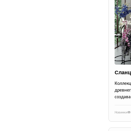
Сланц
Коллек
древне
создава
Новинки