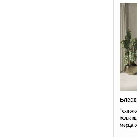
Блеск
Техноло
коллекц
мерцающ