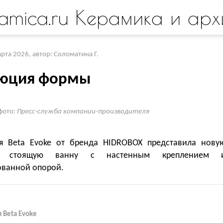
amica.ru Керамика и арх
арта 2026
,
автор: Соломатина Г.
юция формы
фото:
Пресс-служба компании-производителя
я Beta Evoke от бренда HIDROBOX представила нову
но стоящую ванну с настенным креплением 
ованной опорой.
 Beta Evoke