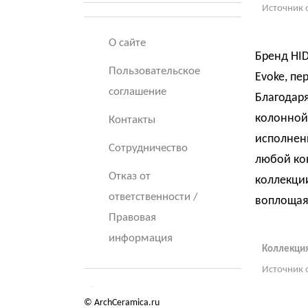
Источник 
О сайте
Бренд HI
Пользовательское
Evoke, п
соглашение
Благодар
колонной
Контакты
исполнени
Сотрудничество
любой кон
Отказ от
коллекции
ответственности /
воплощая 
Правовая
информация
Коллекция
Источник 
© ArchCeramica.ru