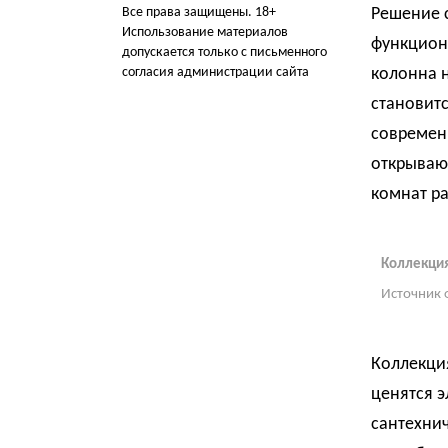
Все права защищены. 18+
Решение с
Использование материалов
функцион
допускается только с письменного
согласия администрации сайта
колонна н
становит
современн
открываю
комнат р
Коллекция
Источник 
Коллекци
ценятся э
сантехни