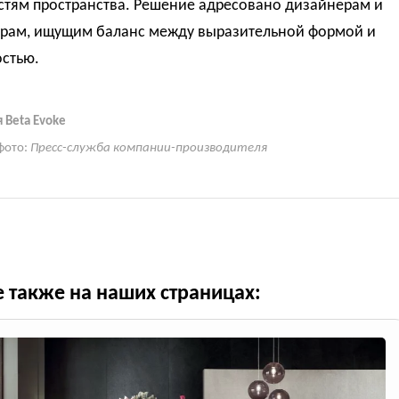
стям пространства. Решение адресовано дизайнерам и
орам, ищущим баланс между выразительной формой и
остью.
 Beta Evoke
фото:
Пресс-служба компании-производителя
е также на наших страницах: