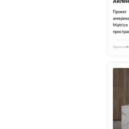
Айлен
Проект
америк
Matrice
простра
Проекты