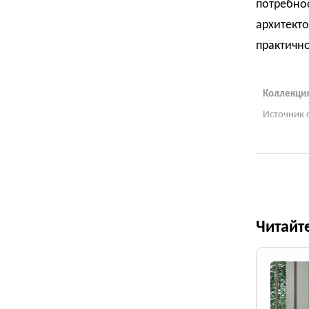
потребно
архитект
практичн
Коллекция
Источник 
Читайт