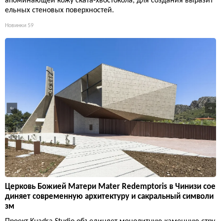
апоминающей кожу ската-хвостокола, для создания выразит
ельных стеновых поверхностей.
Новинки
59
Церковь Божией Матери Mater Redemptoris в Чинизи сое
диняет современную архитектуру и сакральный символи
зм