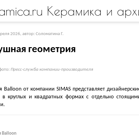
amica.ru Керамика и арх
преля 2026
,
автор: Соломатина Г.
ушная геометрия
фото:
Пресс-служба компании-производителя
я Balloon от компании SIMAS представляет дизайнерски
 в круглых и квадратных формах с отдельно стоящим
и.
 Balloon