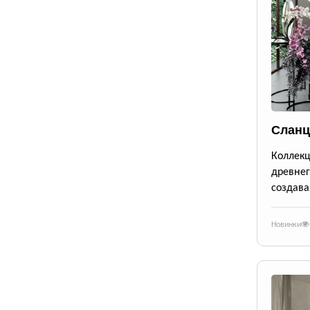
Сланц
Коллек
древне
создава
Новинки