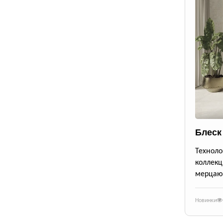
Блеск
Техноло
коллекц
мерцающ
Новинки