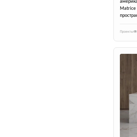
америк
Matrice
простра
Проекты