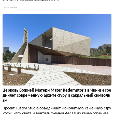
Новинки
62
Церковь Божией Матери Mater Redemptoris в Чинизи сое
диняет современную архитектуру и сакральный символи
зм
Проект Kuadra Studio объединяет монолитную каменную стру
ктуру, игру света и вентилируемый фасад из керамогранита