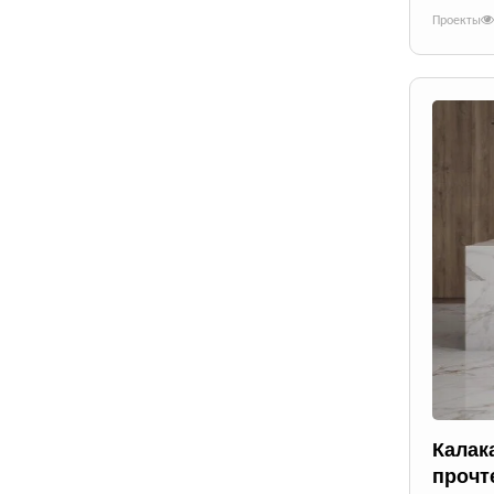
Проекты
Калак
прочт