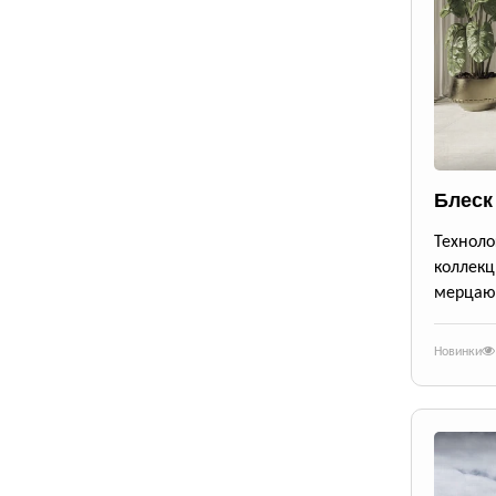
Блеск
Техноло
коллекц
мерцающ
Новинки