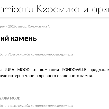
amica.ru Керамика и арх
преля 2026
,
автор: Соломатина Г.
ий камень
фото:
Пресс-служба компании-производителя
ия JURA MOOD от компании FONDOVALLE предлагае
ную интерпретацию древнего осадочного камня.
я JURA MOOD
фото:
Пресс-служба компании-производителя