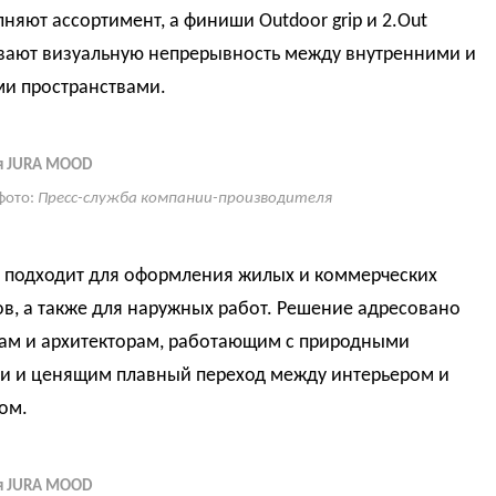
лняют ассортимент, а финиши Outdoor grip и 2.Out
вают визуальную непрерывность между внутренними и
и пространствами.
я JURA MOOD
фото:
Пресс-служба компании-производителя
 подходит для оформления жилых и коммерческих
в, а также для наружных работ. Решение адресовано
ам и архитекторам, работающим с природными
ми и ценящим плавный переход между интерьером и
ом.
я JURA MOOD