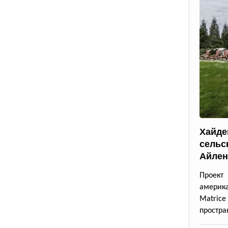
Хайде
сельс
Айлен
Проект
америк
Matrice
простра