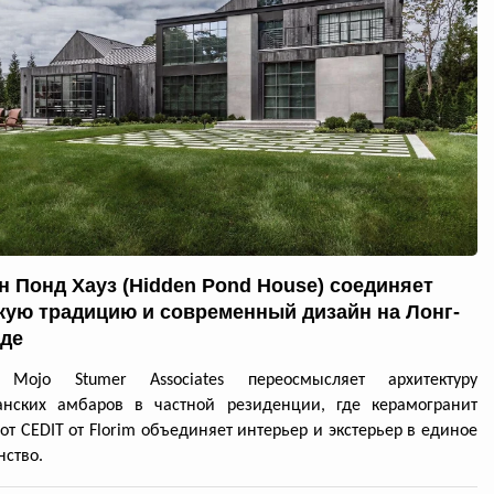
н Понд Хауз (Hidden Pond House) соединяет
кую традицию и современный дизайн на Лонг-
де
 Mojo Stumer Associates переосмысляет архитектуру
анских амбаров в частной резиденции, где керамогранит
 от CEDIT от Florim объединяет интерьер и экстерьер в единое
нство.