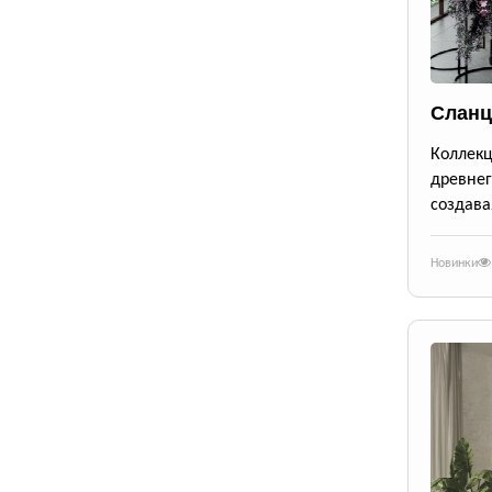
Сланц
Коллек
древне
создава
Новинки