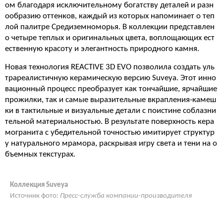
ом благодаря исключительному богатству деталей и разн
ообразию оттенков, каждый из которых напоминает о теп
лой палитре Средиземноморья. В коллекции представлен
о четыре теплых и оригинальных цвета, воплощающих ест
ественную красоту и элегантность природного камня.
Новая технология REACTIVE 3D EVO позволила создать уль
трареалистичную керамическую версию Suveya. Этот инно
вационный процесс преобразует как тончайшие, ярчайшие
прожилки, так и самые выразительные вкрапления-камеш
ки в тактильные и визуальные детали с поистине соблазни
тельной материальностью. В результате поверхность кера
могранита с убедительной точностью имитирует структур
у натурального мрамора, раскрывая игру света и тени на о
бъемных текстурах.
Коллекция Suveya
Источник фото:
Пресс-служба компании-производителя