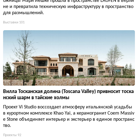
ожницы Мари Йешке прошла в пространстве LAUFEN в Берли
не и превратила техническую инфраструктуру в пространство
для размышлений.
Выставки
101
Вилла Тосканская долина (Toscana Valley) привносит тоска
нский шарм в тайские холмы
Проект Vi Studio воссоздает атмосферу итальянской усадьбы
в курортном комплексе Khao Yai, а керамогранит Coem Massiv
e Stone объединяет интерьер и экстерьер в единое пространс
тво.
Проекты
92