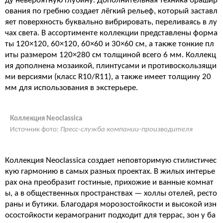
ду невероятную глубину. Дополнительная техника брашир
ования по гребню создает лёгкий рельеф, который заставл
яет поверхность буквально вибрировать, переливаясь в лу
чах света. В ассортименте коллекции представлены форма
ты 120×120, 60×120, 60×60 и 30×60 см, а также тонкие пл
иты размером 120×280 см толщиной всего 6 мм. Коллекц
ия дополнена мозаикой, плинтусами и противоскользящи
ми версиями (класс R10/R11), а также имеет толщину 20
мм для использования в экстерьере.
Коллекция Neoclassica
Источник фото:
Пресс-служба компании-производителя
Коллекция Neoclassica создает неповторимую стилистичес
кую гармонию в самых разных проектах. В жилых интерье
рах она преобразит гостиные, прихожие и ванные комнат
ы, а в общественных пространствах — холлы отелей, ресто
раны и бутики. Благодаря морозостойкости и высокой изн
осостойкости керамогранит подходит для террас, зон у ба