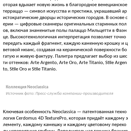
оторая вдыхает новую жизнь в благородное венецианское
терраццо — символ искусства и престижа, украшавший ар
истократические дворцы исторических городов. В основе с
ерии — цифровые сканнеры оригинальных старинных пол
ов, включая знаменитые полы палаццо Мильцетти в Фаэн
це. Высокотехнологичная интерпретация позволяет точно
передать каждый фрагмент, каждую каменную крошку и ц
ветовой нюанс, создавая на керамической поверхности бо
гатую и живую фактуру. Палитра предлагает выбор из шес
ти оттенков: Arte Argento, Arte Oro, Arte Titanio, Stile Argen
to, Stile Oro и Stile Titanio.
Коллекция Neoclassica
Источник фото:
Пресс-служба компании-производителя
Ключевая особенность Neoclassica — патентованная техно
логия Cerdomus 4D TexturePro, которая придаёт каждому э
лементу, каждому камешку и каждому цветовому перехо