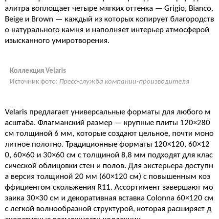
алитра воплощает четыре мягких оттенка — Grigio, Bianco,
Beige и Brown — каждый из которых копирует благородств
о натурального камня и наполняет интерьер атмосферой
изысканного умиротворения
.
Коллекция Velaris
Источник фото:
Пресс-служба компании-производителя
Velaris предлагает универсальные форматы для любого м
асштаба. Флагманский размер — крупные плиты 120×280
см толщиной 6 мм, которые создают цельное, почти моно
литное полотно
. Традиционные форматы 120×120, 60×12
0, 60×60 и 30×60 см с толщиной 8,8 мм подходят для клас
сической облицовки стен и полов
. Для экстерьера доступн
а версия толщиной 20 мм (60×120 см) с повышенным коэ
ффициентом скольжения R11
. Ассортимент завершают мо
заика 30×30 см и декоративная вставка Colonna 60×120 см
с легкой волнообразной структурой, которая расширяет д