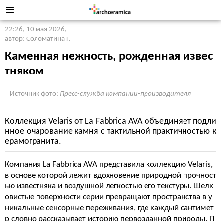
22:26, 10 мая 2026
,
автор: Соломатина Г.
Каменная нежность, рожденная извес
тняком
Источник фото:
Пресс-служба компании-производителя
Коллекция Velaris от La Fabbrica AVA объединяет подли
нное очарование камня с тактильной практичностью к
ерамогранита.
Компания La Fabbrica AVA представила коллекцию Velaris,
в основе которой лежит вдохновение природной прочност
ью известняка и воздушной легкостью его текстуры
. Шелк
овистые поверхности серии превращают пространства в у
никальные сенсорные переживания, где каждый сантимет
р словно рассказывает историю первозданной природы
. П