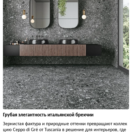
Грубая элегантность итальянской брекчии
Зернистая фактура и природные оттенки превращают коллек
цию Ceppo di Gré от Tuscania в решение для интерьеров, где