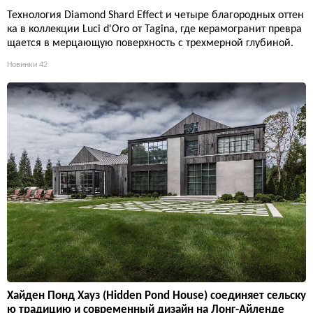
Технология Diamond Shard Effect и четыре благородных оттен
ка в коллекции Luci d'Oro от Tagina, где керамогранит превра
щается в мерцающую поверхность с трехмерной глубиной.
Новинки
42
Хайден Понд Хауз (Hidden Pond House) соединяет сельску
ю традицию и современный дизайн на Лонг-Айленде