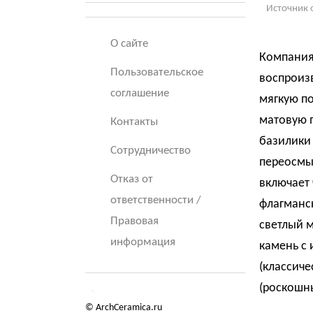
Источник 
О сайте
Компания 
Пользовательское
воспроизв
соглашение
мягкую по
матовую 
Контакты
базилики
Сотрудничество
переосмы
Отказ от
включает 
ответственности /
флагманск
Правовая
светлый м
информация
камень с 
(классиче
(роскошн
© ArchCeramica.ru