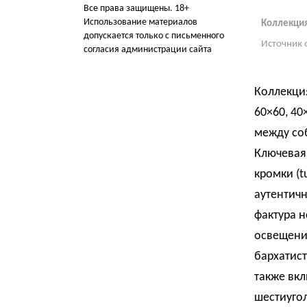
Все права защищены. 18+
Использование материалов
Коллекция
допускается только с письменного
Источник 
согласия администрации сайта
Коллекци
60×60, 40
между со
Ключевая
кромки (t
аутентич
фактура н
освещени
бархатист
также вкл
шестиугол