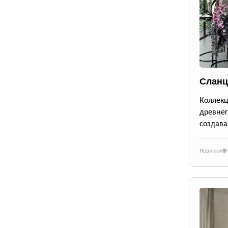
Сланц
Коллек
древне
создава
Новинки