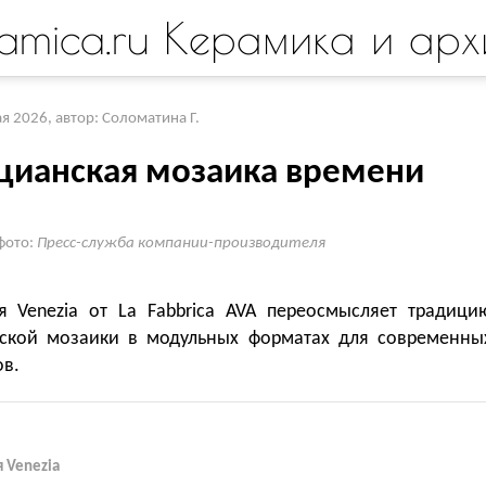
amica.ru Керамика и арх
ая 2026
,
автор: Соломатина Г.
цианская мозаика времени
фото:
Пресс-служба компании-производителя
я Venezia от La Fabbrica AVA переосмысляет традици
ской мозаики в модульных форматах для современны
ов.
 Venezia