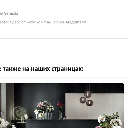
я Venezia
фото:
Пресс-служба компании-производителя
е также на наших страницах: