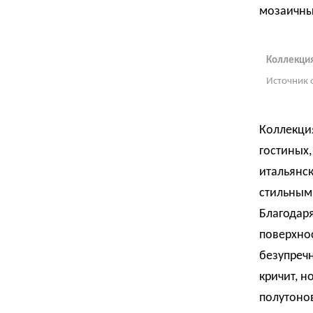
мозаичны
Коллекция
Источник 
Коллекция
гостиных,
итальянск
стильным 
Благодаря
поверхнос
безупреч
кричит, н
полутонов