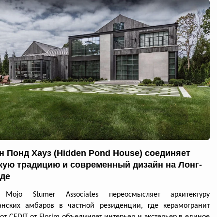
н Понд Хауз (Hidden Pond House) соединяет
кую традицию и современный дизайн на Лонг-
де
 Mojo Stumer Associates переосмысляет архитектуру
анских амбаров в частной резиденции, где керамогранит