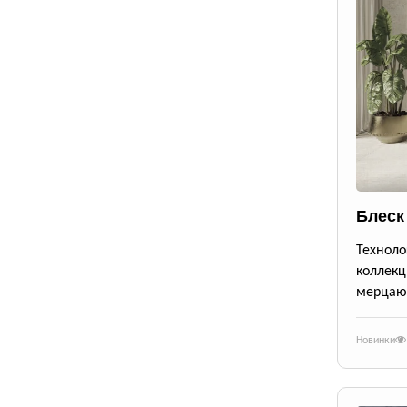
Блеск
Техноло
коллекц
мерцающ
Новинки