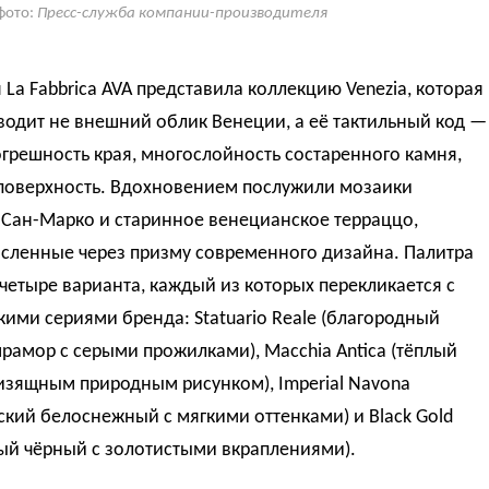
фото:
Пресс-служба компании-производителя
La Fabbrica AVA представила коллекцию Venezia, которая
одит не внешний облик Венеции, а её тактильный код —
грешность края, многослойность состаренного камня,
поверхность
. Вдохновением послужили мозаики
 Сан-Марко и старинное венецианское терраццо,
сленные через призму современного дизайна
. Палитра
четыре варианта, каждый из которых перекликается с
ими сериями бренда: Statuario Reale (благородный
рамор с серыми прожилками), Macchia Antica (тёплый
изящным природным рисунком), Imperial Navona
ский белоснежный с мягкими оттенками) и Black Gold
ый чёрный с золотистыми вкраплениями).