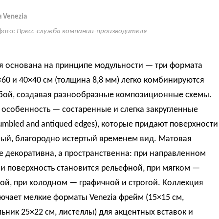
 Venezia
фото:
Пресс-служба компании-производителя
я основана на принципе модульности — три формата
×60 и 40×40 см (толщина 8,8 мм) легко комбинируются
бой, создавая разнообразные композиционные схемы
.
 особенность — состаренные и слегка закругленные
umbled and antiqued edges), которые придают поверхности
ный, благородно истертый временем вид
. Матовая
е декоративна, а пространственна: при направленном
и поверхность становится рельефной, при мягком —
ой, при холодном — графичной и строгой
. Коллекция
ючает мелкие форматы Venezia фрейм (15×15 см,
ьник 25×22 см, листеллы) для акцентных вставок и