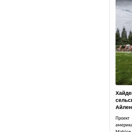
Хайде
сельс
Айлен
Проект
америк