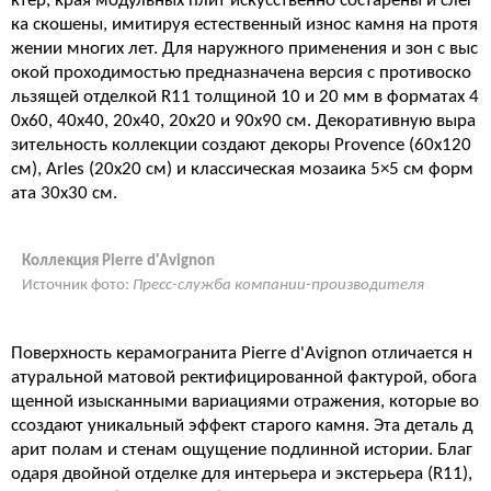
ктер, края модульных плит искусственно состарены и слег
ка скошены, имитируя естественный износ камня на протя
жении многих лет. Для наружного применения и зон с выс
окой проходимостью предназначена версия с противоско
льзящей отделкой R11 толщиной 10 и 20 мм в форматах 4
0x60, 40x40, 20x40, 20x20 и 90x90 см. Декоративную выра
зительность коллекции создают декоры Provence (60x120
см), Arles (20x20 см) и классическая мозаика 5×5 см форм
ата 30x30 см.
Коллекция Pierre d'Avignon
Источник фото:
Пресс-служба компании-производителя
Поверхность керамогранита Pierre d'Avignon отличается н
атуральной матовой ректифицированной фактурой, обога
щенной изысканными вариациями отражения, которые во
ссоздают уникальный эффект старого камня. Эта деталь д
арит полам и стенам ощущение подлинной истории. Благ
одаря двойной отделке для интерьера и экстерьера (R11),