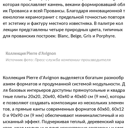
которая прославляет камень, веками формировавший обл
ик Прованса и всей Провансы. Благодаря инновационной т
ехнологии керамогранит с предельной точностью повторя
ет эстетику и фактуру местного известняка. В палитре кол
лекции представлены четыре природных цвета, типичных
для прованских построек: Blanc, Beige, Gris и Porphyre.
Коллекция Pierre d'Avignon
Источник фото:
Пресс-служба компании-производителя
Коллекция Pierre d'Avignon выделяется богатым разнообр
азием форматов и продуманной системой модульности. Д
ля базовых интерьеров доступны прямоугольные и квадра
тные плиты 20x20, 20x40, 40x40 и 40x60 см (9 мм), которы
е позволяют создавать композиции из нескольких элемен
тов, а прямые канты современных форматов 60x60, 60x12
0 и 90x90 см (9 мм) обеспечивают минималистичный и из
ысканный эффект. Подчеркивая теплый, деревенский хара