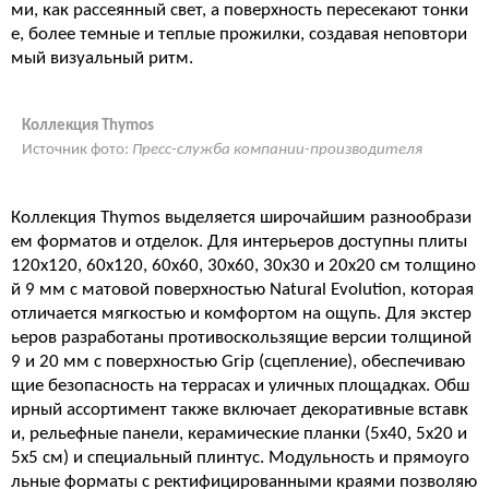
ми, как рассеянный свет, а поверхность пересекают тонки
е, более темные и теплые прожилки, создавая неповтори
мый визуальный ритм.
Коллекция Thymos
Источник фото:
Пресс-служба компании-производителя
Коллекция Thymos выделяется широчайшим разнообрази
ем форматов и отделок. Для интерьеров доступны плиты
120x120, 60x120, 60x60, 30x60, 30x30 и 20x20 см толщино
й 9 мм с матовой поверхностью Natural Evolution, которая
отличается мягкостью и комфортом на ощупь. Для экстер
ьеров разработаны противоскользящие версии толщиной
9 и 20 мм с поверхностью Grip (сцепление), обеспечиваю
щие безопасность на террасах и уличных площадках. Обш
ирный ассортимент также включает декоративные вставк
и, рельефные панели, керамические планки (5x40, 5x20 и
5x5 см) и специальный плинтус. Модульность и прямоуго
льные форматы с ректифицированными краями позволяю