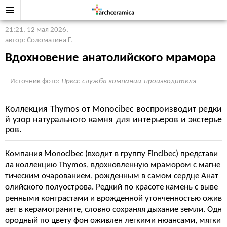
21:21, 12 мая 2026
,
автор: Соломатина Г.
Вдохновение анатолийского мрамора
Источник фото:
Пресс-служба компании-производителя
Коллекция Thymos от Monocibec воспроизводит редки
й узор натурального камня для интерьеров и экстерье
ров.
Компания Monocibec (входит в группу Fincibec) представи
ла коллекцию Thymos, вдохновленную мрамором с магне
тическим очарованием, рожденным в самом сердце Анат
олийского полуострова. Редкий по красоте камень с выве
ренными контрастами и врожденной утонченностью ожив
ает в керамограните, словно сохраняя дыхание земли. Одн
ородный по цвету фон оживлен легкими нюансами, мягки