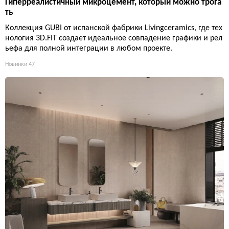
Гиперреалистичный микроцемент, который можно трога
ть
Коллекция GUBI от испанской фабрики Livingceramics, где тех
нология 3D.FIT создает идеальное совпадение графики и рел
ьефа для полной интеграции в любом проекте.
Новинки
47