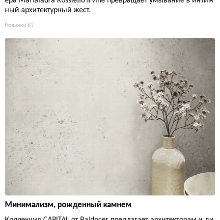
ера Marialaura Rossiello Irvine превращает умывание в интим
ный архитектурный жест.
Новинки
61
Минимализм, рожденный камнем
Коллекция CAPITAL от Baldocer предлагает архитекторам и ди