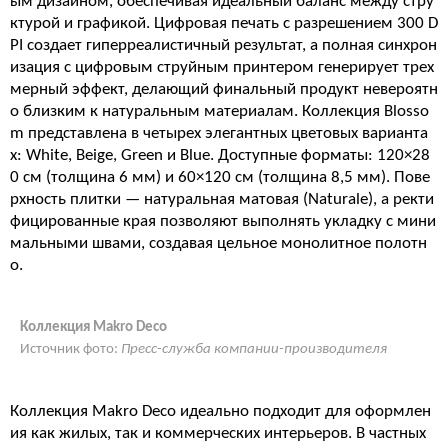
ым дизайном, обеспечивая идеальный баланс между стру
ктурой и графикой. Цифровая печать с разрешением 300 D
PI создает гиперреалистичный результат, а полная синхрон
изация с цифровым струйным принтером генерирует трех
мерный эффект, делающий финальный продукт невероятн
о близким к натуральным материалам. Коллекция Blosso
m представлена в четырех элегантных цветовых варианта
х: White, Beige, Green и Blue. Доступные форматы: 120×28
0 см (толщина 6 мм) и 60×120 см (толщина 8,5 мм). Пове
рхность плитки — натуральная матовая (Naturale), а ректи
фицированные края позволяют выполнять укладку с мини
мальными швами, создавая цельное монолитное полотн
о.
Коллекция Makro Deco
Источник фото:
Пресс-служба компании-производителя
Коллекция Makro Deco идеально подходит для оформлен
ия как жилых, так и коммерческих интерьеров. В частных