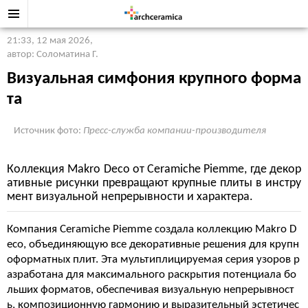
21:33, 12 мая 2026
,
автор: Соломатина Г.
Визуальная симфония крупного форма
та
Источник фото:
Пресс-служба компании-производителя
Коллекция Makro Deco от Ceramiche Piemme, где декор
ативные рисунки превращают крупные плиты в инстру
мент визуальной непрерывности и характера.
Компания Ceramiche Piemme создала коллекцию Makro D
eco, объединяющую все декоративные решения для крупн
оформатных плит. Эта мультиплицируемая серия узоров р
азработана для максимального раскрытия потенциала бо
льших форматов, обеспечивая визуальную непрерывност
ь, композиционную гармонию и выразительный эстетичес