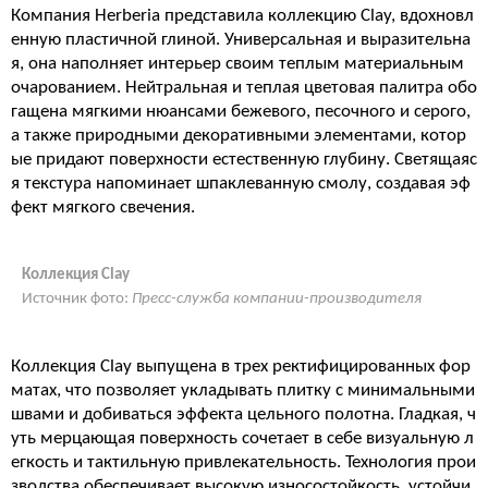
Компания Herberia представила коллекцию Clay, вдохновл
енную пластичной глиной. Универсальная и выразительна
я, она наполняет интерьер своим теплым материальным
очарованием. Нейтральная и теплая цветовая палитра обо
гащена мягкими нюансами бежевого, песочного и серого,
а также природными декоративными элементами, котор
ые придают поверхности естественную глубину. Светящаяс
я текстура напоминает шпаклеванную смолу, создавая эф
фект мягкого свечения.
Коллекция Clay
Источник фото:
Пресс-служба компании-производителя
Коллекция Clay выпущена в трех ректифицированных фор
матах, что позволяет укладывать плитку с минимальными
швами и добиваться эффекта цельного полотна. Гладкая, ч
уть мерцающая поверхность сочетает в себе визуальную л
егкость и тактильную привлекательность. Технология прои
зводства обеспечивает высокую износостойкость, устойчи