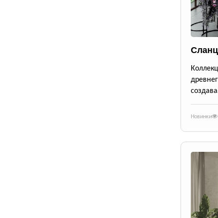
Сланц
Коллек
древне
создава
Новинки