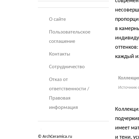
современ
несоверш
пропорци
О сайте
в камерн
Пользовательское
индивидуа
соглашение
оттенков: 
Контакты
каждый и
Сотрудничество
Коллекция
Отказ от
Источник 
ответственности /
Правовая
информация
Коллекция
подчеркив
имеет мат
© ArchCeramica.ru
и тени, у