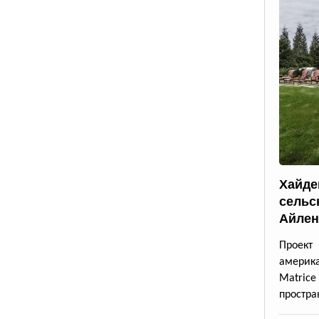
Хайде
сельс
Айлен
Проект
америк
Matrice
простра