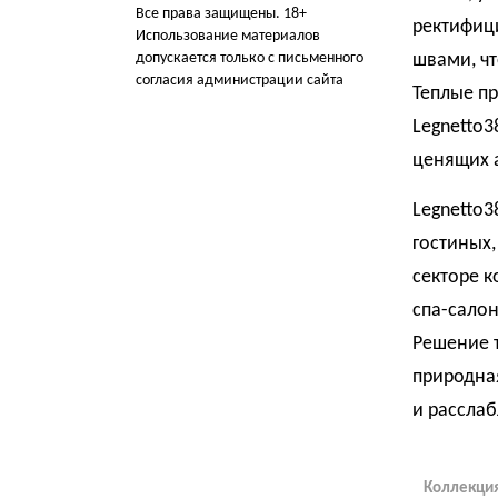
Все права защищены. 18+
ректифиц
Использование материалов
допускается только с письменного
швами, чт
согласия администрации сайта
Теплые п
Legnetto
ценящих а
Legnetto
гостиных,
секторе к
спа-салон
Решение т
природна
и рассла
Коллекция