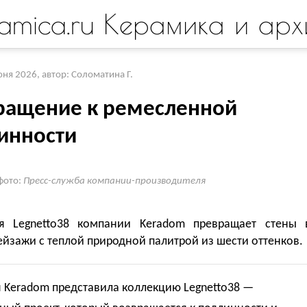
amica.ru Керамика и арх
юня 2026
,
автор: Соломатина Г.
ращение к ремесленной
инности
фото:
Пресс-служба компании-производителя
я Legnetto38 компании Keradom превращает стены 
йзажи с теплой природной палитрой из шести оттенков.
 Keradom представила коллекцию Legnetto38 —