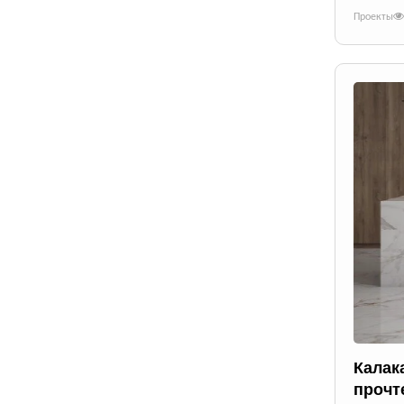
Проекты
Калак
прочт