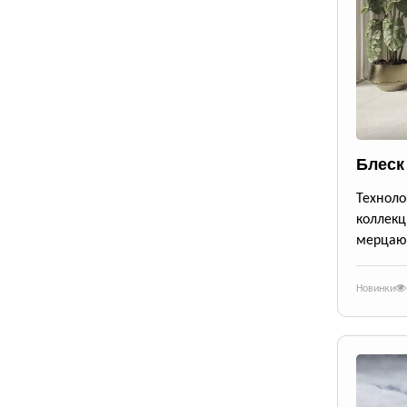
Блеск
Техноло
коллекц
мерцающ
Новинки