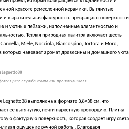
ный проект, который возвращается к подлинности и
енной красоте ремесленной керамики. Вытянутые
и и выразительная фактурность превращают поверхности
ые и уютные пейзажи, наполненные элегантностью и
льностью. Теплая природная палитра включает шесть
Cannella, Miele, Nocciola, Biancospino, Tortora и Moro,
з которых навевает аромат древесины и домашнего уюта
 Legnetto38
фото:
Пресс-служба компании-производителя
 Legnetto38 выполнена в формате 3,8×38 см, что
ает ее вытянутую, почти паркетную пропорцию. Плитка
овую фактурную поверхность, которая создает игру света
силивая ощущение ручной работы. Благодаря